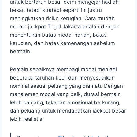
untuk bertaruh besar demi mengejar hadiah
besar, tetapi strategi seperti ini justru
meningkatkan risiko kerugian. Cara mudah
meraih jackpot Togel Jakarta adalah dengan
menentukan batas modal harian, batas
kerugian, dan batas kemenangan sebelum
bermain.
Pemain sebaiknya membagi modal menjadi
beberapa taruhan kecil dan menyesuaikan
nominal sesuai peluang yang diamati. Dengan
manajemen modal yang baik, durasi bermain
lebih panjang, tekanan emosional berkurang,
dan peluang untuk mendapatkan jackpot besar
lebih realistis.