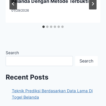
Belanda Dengan Metode Terbukti
01/29/2026
Search
Search
Recent Posts
Teknik Prediksi Berdasarkan Data Lama Di
Togel Belanda