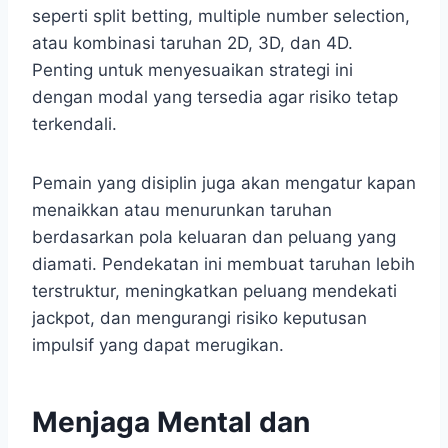
seperti split betting, multiple number selection,
atau kombinasi taruhan 2D, 3D, dan 4D.
Penting untuk menyesuaikan strategi ini
dengan modal yang tersedia agar risiko tetap
terkendali.
Pemain yang disiplin juga akan mengatur kapan
menaikkan atau menurunkan taruhan
berdasarkan pola keluaran dan peluang yang
diamati. Pendekatan ini membuat taruhan lebih
terstruktur, meningkatkan peluang mendekati
jackpot, dan mengurangi risiko keputusan
impulsif yang dapat merugikan.
Menjaga Mental dan