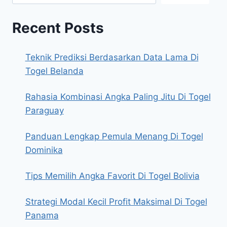
Recent Posts
Teknik Prediksi Berdasarkan Data Lama Di
Togel Belanda
Rahasia Kombinasi Angka Paling Jitu Di Togel
Paraguay
Panduan Lengkap Pemula Menang Di Togel
Dominika
Tips Memilih Angka Favorit Di Togel Bolivia
Strategi Modal Kecil Profit Maksimal Di Togel
Panama