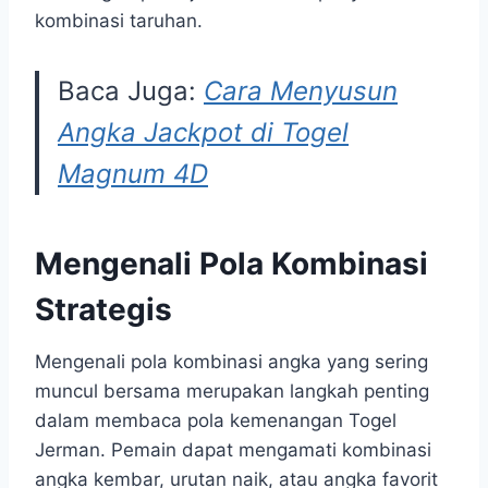
kombinasi taruhan.
Baca Juga:
Cara Menyusun
Angka Jackpot di Togel
Magnum 4D
Mengenali Pola Kombinasi
Strategis
Mengenali pola kombinasi angka yang sering
muncul bersama merupakan langkah penting
dalam membaca pola kemenangan Togel
Jerman. Pemain dapat mengamati kombinasi
angka kembar, urutan naik, atau angka favorit