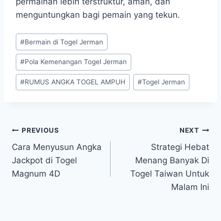
permainan lebih terstruktur, aman, dan
menguntungkan bagi pemain yang tekun.
Post
#
Bermain di Togel Jerman
Tags:
#
Pola Kemenangan Togel Jerman
#
RUMUS ANGKA TOGEL AMPUH
#
Togel Jerman
Post
PREVIOUS
NEXT
Cara Menyusun Angka
Strategi Hebat
navigation
Jackpot di Togel
Menang Banyak Di
Magnum 4D
Togel Taiwan Untuk
Malam Ini