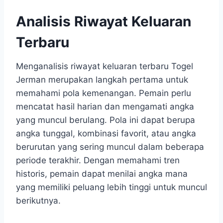
Analisis Riwayat Keluaran
Terbaru
Menganalisis riwayat keluaran terbaru Togel
Jerman merupakan langkah pertama untuk
memahami pola kemenangan. Pemain perlu
mencatat hasil harian dan mengamati angka
yang muncul berulang. Pola ini dapat berupa
angka tunggal, kombinasi favorit, atau angka
berurutan yang sering muncul dalam beberapa
periode terakhir. Dengan memahami tren
historis, pemain dapat menilai angka mana
yang memiliki peluang lebih tinggi untuk muncul
berikutnya.