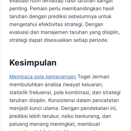
evaluasi rutin terhadap hasil taruhan sangat
penting. Pemain perlu membandingkan hasil
taruhan dengan prediksi sebelumnya untuk
mengetahui efektivitas strategi. Dengan
evaluasi dan manajemen taruhan yang disiplin,
strategi dapat disesuaikan setiap periode.
Kesimpulan
Membaca pola kemenangan
Togel Jerman
membutuhkan analisa riwayat keluaran,
statistik frekuensi, pola kombinasi, dan strategi
taruhan disiplin. Konsistensi dalam pencatatan
menjadi kunci utama. Dengan pendekatan ini,
prediksi lebih terukur, risiko berkurang, dan
peluang menang meningkat, membuat