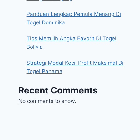
Panduan Lengkap Pemula Menang Di
Togel Dominika
Tips Memilih Angka Favorit Di Togel
Bolivia
Strategi Modal Kecil Profit Maksimal Di
Togel Panama
Recent Comments
No comments to show.