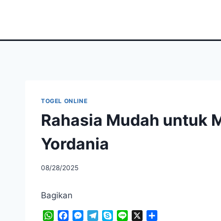
Skip
to
content
TOGEL ONLINE
Rahasia Mudah untuk 
Yordania
08/28/2025
Bagikan
W
F
M
T
S
L
X
S