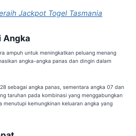
eraih Jackpot Togel Tasmania
i Angka
cara ampuh untuk meningkatkan peluang menang
nasikan angka-angka panas dan dingin dalam
n 28 sebagai angka panas, sementara angka 07 dan
ang taruhan pada kombinasi yang menggabungkan
da menutupi kemungkinan keluaran angka yang
pat