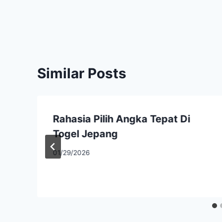
Similar Posts
Rahasia Pilih Angka Tepat Di
Togel Jepang
01/29/2026