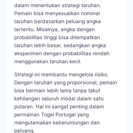
dalam menentukan strategi taruhan.
Pemain bisa menyesuaikan nominal
taruhan berdasarkan peluang angka
tertentu. Misalnya, angka dengan
probabilitas tinggi bisa ditempatkan
taruhan lebih besar, sedangkan angka
eksperimen dengan probabilitas rendah
menggunakan taruhan kecil.
Strategi ini membantu mengelola risiko.
Dengan taruhan yang proporsional, pemain
bisa bermain lebih lama tanpa takut
kehilangan seluruh modal dalam satu
putaran. Hal ini sangat penting dalam
permainan Togel Portugal yang
mengutamakan keberuntungan dan
peluang.