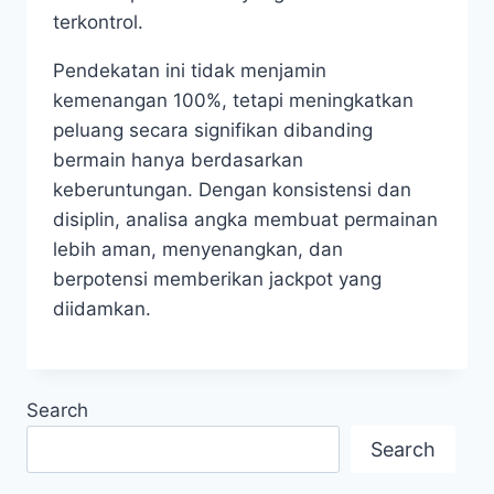
terkontrol.
Pendekatan ini tidak menjamin
kemenangan 100%, tetapi meningkatkan
peluang secara signifikan dibanding
bermain hanya berdasarkan
keberuntungan. Dengan konsistensi dan
disiplin, analisa angka membuat permainan
lebih aman, menyenangkan, dan
berpotensi memberikan jackpot yang
diidamkan.
Search
Search