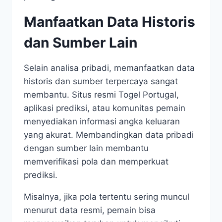
Manfaatkan Data Historis
dan Sumber Lain
Selain analisa pribadi, memanfaatkan data
historis dan sumber terpercaya sangat
membantu. Situs resmi Togel Portugal,
aplikasi prediksi, atau komunitas pemain
menyediakan informasi angka keluaran
yang akurat. Membandingkan data pribadi
dengan sumber lain membantu
memverifikasi pola dan memperkuat
prediksi.
Misalnya, jika pola tertentu sering muncul
menurut data resmi, pemain bisa