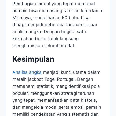
Pembagian modal yang tepat membuat
pemain bisa memasang taruhan lebih lama.
Misalnya, modal harian 500 ribu bisa
dibagi menjadi beberapa taruhan sesuai
analisa angka. Dengan begitu, satu
kekalahan besar tidak langsung
menghabiskan seluruh modal.
Kesimpulan
Analisa angka
menjadi kunci utama dalam
meraih jackpot Togel Portugal. Dengan
memahami statistik, mengidentifikasi pola
populer, menggunakan strategi taruhan
yang tepat, memanfaatkan data historis,
dan mengelola modal serta emosi, pemain
memiliki pendekatan yang sistematis dan