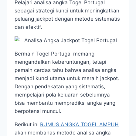
Pelajari analisa angka Togel Portugal
sebagai strategi kunci untuk meningkatkan
peluang jackpot dengan metode sistematis
dan efektif.
Bermain Togel Portugal memang
mengandalkan keberuntungan, tetapi
pemain cerdas tahu bahwa analisa angka
menjadi kunci utama untuk meraih jackpot.
Dengan pendekatan yang sistematis,
mempelajari pola keluaran sebelumnya
bisa membantu memprediksi angka yang
berpotensi muncul.
Berikut ini
RUMUS ANGKA TOGEL AMPUH
akan membahas metode analisa angka