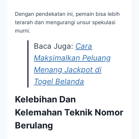
Dengan pendekatan ini, pemain bisa lebih
terarah dan mengurangi unsur spekulasi
murni.
Baca Juga:
Cara
Maksimalkan Peluang
Menang Jackpot di
Togel Belanda
Kelebihan Dan
Kelemahan Teknik Nomor
Berulang