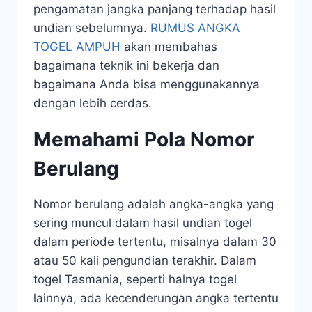
pengamatan jangka panjang terhadap hasil
undian sebelumnya.
RUMUS ANGKA
TOGEL AMPUH
akan membahas
bagaimana teknik ini bekerja dan
bagaimana Anda bisa menggunakannya
dengan lebih cerdas.
Memahami Pola Nomor
Berulang
Nomor berulang adalah angka-angka yang
sering muncul dalam hasil undian togel
dalam periode tertentu, misalnya dalam 30
atau 50 kali pengundian terakhir. Dalam
togel Tasmania, seperti halnya togel
lainnya, ada kecenderungan angka tertentu