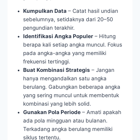
Kumpulkan Data
– Catat hasil undian
sebelumnya, setidaknya dari 20–50
pengundian terakhir.
Identifikasi Angka Populer
– Hitung
berapa kali setiap angka muncul. Fokus
pada angka-angka yang memiliki
frekuensi tertinggi.
Buat Kombinasi Strategis
– Jangan
hanya mengandalkan satu angka
berulang. Gabungkan beberapa angka
yang sering muncul untuk membentuk
kombinasi yang lebih solid.
Gunakan Pola Periode
– Amati apakah
ada pola mingguan atau bulanan.
Terkadang angka berulang memiliki
siklus tertentu.