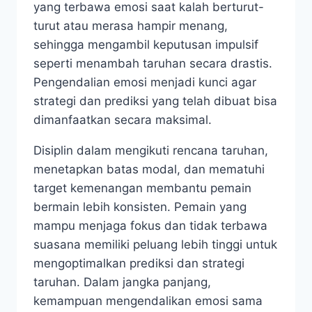
yang terbawa emosi saat kalah berturut-
turut atau merasa hampir menang,
sehingga mengambil keputusan impulsif
seperti menambah taruhan secara drastis.
Pengendalian emosi menjadi kunci agar
strategi dan prediksi yang telah dibuat bisa
dimanfaatkan secara maksimal.
Disiplin dalam mengikuti rencana taruhan,
menetapkan batas modal, dan mematuhi
target kemenangan membantu pemain
bermain lebih konsisten. Pemain yang
mampu menjaga fokus dan tidak terbawa
suasana memiliki peluang lebih tinggi untuk
mengoptimalkan prediksi dan strategi
taruhan. Dalam jangka panjang,
kemampuan mengendalikan emosi sama