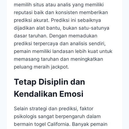
memilih situs atau analis yang memiliki
reputasi baik dan konsisten memberikan
prediksi akurat. Prediksi ini sebaiknya
dijadikan alat bantu, bukan satu-satunya
dasar taruhan. Dengan memadukan
prediksi terpercaya dan analisis sendiri,
pemain memiliki landasan lebih kuat untuk
memasang taruhan dan meningkatkan
peluang meraih jackpot.
Tetap Disiplin dan
Kendalikan Emosi
Selain strategi dan prediksi, faktor
psikologis sangat berpengaruh dalam
bermain togel California. Banyak pemain