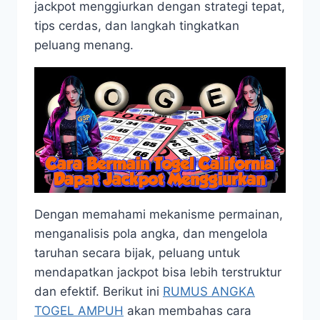
jackpot menggiurkan dengan strategi tepat,
tips cerdas, dan langkah tingkatkan
peluang menang.
Dengan memahami mekanisme permainan,
menganalisis pola angka, dan mengelola
taruhan secara bijak, peluang untuk
mendapatkan jackpot bisa lebih terstruktur
dan efektif. Berikut ini
RUMUS ANGKA
TOGEL AMPUH
akan membahas cara