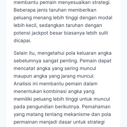
membantu pemain menyesuaikan strategi.
Beberapa jenis taruhan memberikan
peluang menang lebih tinggi dengan modal
lebih kecil, sedangkan taruhan dengan
potensi jackpot besar biasanya lebih sulit
dicapai.
Selain itu, mengetahui pola keluaran angka
sebelumnya sangat penting. Pemain dapat
mencatat angka yang sering muncul
maupun angka yang jarang muncul.
Analisis ini membantu pemain dalam
menentukan kombinasi angka yang
memiliki peluang lebih tinggi untuk muncul
pada pengundian berikutnya. Pemahaman
yang matang tentang mekanisme dan pola
permainan menjadi dasar untuk strategi