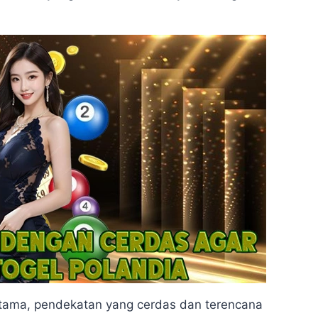
utama, pendekatan yang cerdas dan terencana