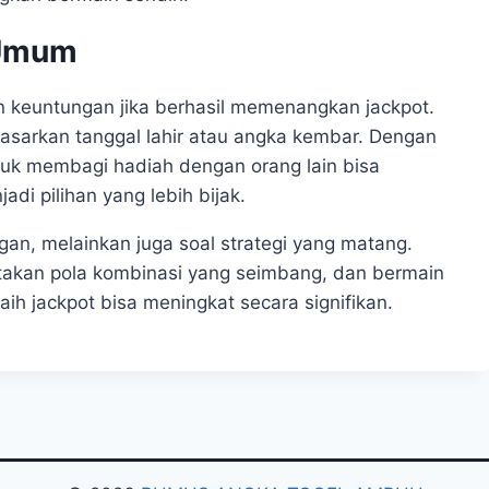
 Umum
 keuntungan jika berhasil memenangkan jackpot.
asarkan tanggal lahir atau angka kembar. Dengan
tuk membagi hadiah dengan orang lain bisa
adi pilihan yang lebih bijak.
an, melainkan juga soal strategi yang matang.
takan pola kombinasi yang seimbang, dan bermain
h jackpot bisa meningkat secara signifikan.