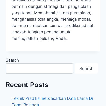
bukanlah hal yang mustahil, selama Anda
bermain dengan strategi dan pengelolaan
yang tepat. Memahami sistem permainan,
menganalisis pola angka, menjaga modal,
dan memanfaatkan sumber prediksi adalah
langkah-langkah penting untuk
meningkatkan peluang Anda.
Search
Search
Recent Posts
Teknik Prediksi Berdasarkan Data Lama Di
Togel Belanda