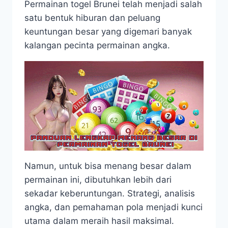
Permainan togel Brunei telah menjadi salah
satu bentuk hiburan dan peluang
keuntungan besar yang digemari banyak
kalangan pecinta permainan angka.
Namun, untuk bisa menang besar dalam
permainan ini, dibutuhkan lebih dari
sekadar keberuntungan. Strategi, analisis
angka, dan pemahaman pola menjadi kunci
utama dalam meraih hasil maksimal.