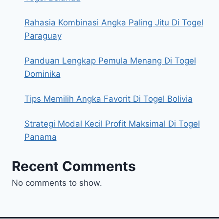
Rahasia Kombinasi Angka Paling Jitu Di Togel
Paraguay
Panduan Lengkap Pemula Menang Di Togel
Dominika
Tips Memilih Angka Favorit Di Togel Bolivia
Strategi Modal Kecil Profit Maksimal Di Togel
Panama
Recent Comments
No comments to show.