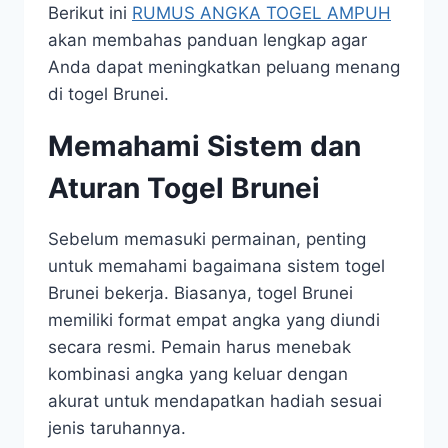
Berikut ini
RUMUS ANGKA TOGEL AMPUH
akan membahas panduan lengkap agar
Anda dapat meningkatkan peluang menang
di togel Brunei.
Memahami Sistem dan
Aturan Togel Brunei
Sebelum memasuki permainan, penting
untuk memahami bagaimana sistem togel
Brunei bekerja. Biasanya, togel Brunei
memiliki format empat angka yang diundi
secara resmi. Pemain harus menebak
kombinasi angka yang keluar dengan
akurat untuk mendapatkan hadiah sesuai
jenis taruhannya.