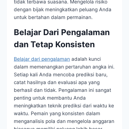
tidak terbawa suasana. Mengelola risiko
dengan bijak meningkatkan peluang Anda
untuk bertahan dalam permainan.
Belajar Dari Pengalaman
dan Tetap Konsisten
Belajar dari pengalaman
adalah kunci
dalam memenangkan pertaruhan angka ini.
Setiap kali Anda mencoba prediksi baru,
catat hasilnya dan evaluasi apa yang
berhasil dan tidak. Pengalaman ini sangat
penting untuk membantu Anda
meningkatkan teknik prediksi dari waktu ke
waktu. Pemain yang konsisten dalam
menganalisis pola dan mengelola anggaran