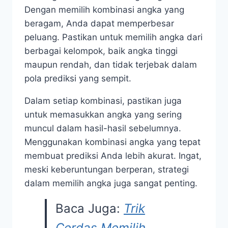
Dengan memilih kombinasi angka yang
beragam, Anda dapat memperbesar
peluang. Pastikan untuk memilih angka dari
berbagai kelompok, baik angka tinggi
maupun rendah, dan tidak terjebak dalam
pola prediksi yang sempit.
Dalam setiap kombinasi, pastikan juga
untuk memasukkan angka yang sering
muncul dalam hasil-hasil sebelumnya.
Menggunakan kombinasi angka yang tepat
membuat prediksi Anda lebih akurat. Ingat,
meski keberuntungan berperan, strategi
dalam memilih angka juga sangat penting.
Baca Juga:
Trik
Cerdas Memilih