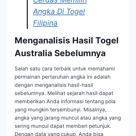
Angka Di Togel
Filipina
Menganalisis Hasil Togel
Australia Sebelumnya
Salah satu cara terbaik untuk memahami
permainan pertaruhan angka ini adalah
dengan menganalisis hasil-hasil
sebelumnya. Melihat sejarah hasil dapat
memberikan Anda informasi tentang pola
yang mungkin tersembunyi. Misalnya,
angka yang jarang muncul atau angka yang
sering muncul dapat memberi petunjuk.
Dengan data yang cukup, Anda bisa