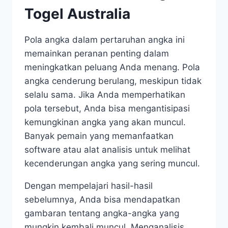
Togel Australia
Pola angka dalam pertaruhan angka ini
memainkan peranan penting dalam
meningkatkan peluang Anda menang. Pola
angka cenderung berulang, meskipun tidak
selalu sama. Jika Anda memperhatikan
pola tersebut, Anda bisa mengantisipasi
kemungkinan angka yang akan muncul.
Banyak pemain yang memanfaatkan
software atau alat analisis untuk melihat
kecenderungan angka yang sering muncul.
Dengan mempelajari hasil-hasil
sebelumnya, Anda bisa mendapatkan
gambaran tentang angka-angka yang
mungkin kembali muncul. Menganalisis