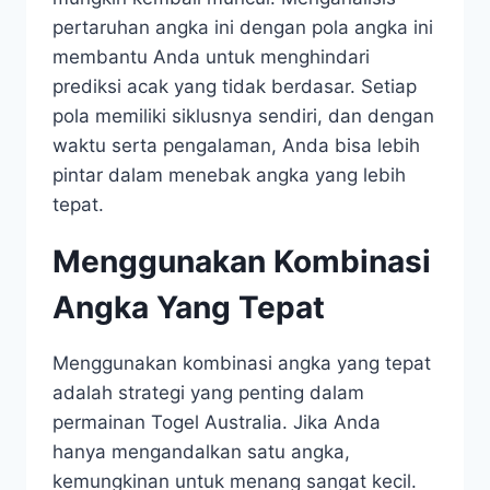
pertaruhan angka ini dengan pola angka ini
membantu Anda untuk menghindari
prediksi acak yang tidak berdasar. Setiap
pola memiliki siklusnya sendiri, dan dengan
waktu serta pengalaman, Anda bisa lebih
pintar dalam menebak angka yang lebih
tepat.
Menggunakan Kombinasi
Angka Yang Tepat
Menggunakan kombinasi angka yang tepat
adalah strategi yang penting dalam
permainan Togel Australia. Jika Anda
hanya mengandalkan satu angka,
kemungkinan untuk menang sangat kecil.