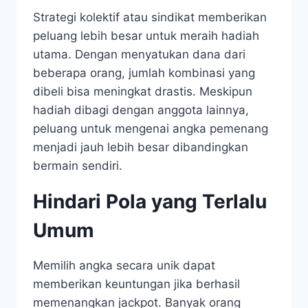
Strategi kolektif atau sindikat memberikan
peluang lebih besar untuk meraih hadiah
utama. Dengan menyatukan dana dari
beberapa orang, jumlah kombinasi yang
dibeli bisa meningkat drastis. Meskipun
hadiah dibagi dengan anggota lainnya,
peluang untuk mengenai angka pemenang
menjadi jauh lebih besar dibandingkan
bermain sendiri.
Hindari Pola yang Terlalu
Umum
Memilih angka secara unik dapat
memberikan keuntungan jika berhasil
memenangkan jackpot. Banyak orang