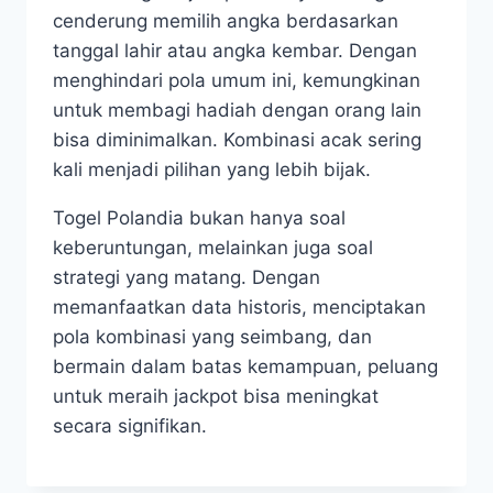
cenderung memilih angka berdasarkan
tanggal lahir atau angka kembar. Dengan
menghindari pola umum ini, kemungkinan
untuk membagi hadiah dengan orang lain
bisa diminimalkan. Kombinasi acak sering
kali menjadi pilihan yang lebih bijak.
Togel Polandia bukan hanya soal
keberuntungan, melainkan juga soal
strategi yang matang. Dengan
memanfaatkan data historis, menciptakan
pola kombinasi yang seimbang, dan
bermain dalam batas kemampuan, peluang
untuk meraih jackpot bisa meningkat
secara signifikan.