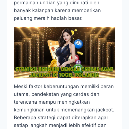
permainan undian yang diminati oleh
banyak kalangan karena memberikan
peluang meraih hadiah besar.
Meski faktor keberuntungan memiliki peran
utama, pendekatan yang cerdas dan
terencana mampu meningkatkan
kemungkinan untuk memenangkan jackpot.
Beberapa strategi dapat diterapkan agar
setiap langkah menjadi lebih efektif dan