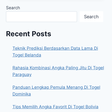
Search
Search
Recent Posts
Teknik Prediksi Berdasarkan Data Lama Di
Togel Belanda
Rahasia Kombinasi Angka Paling Jitu Di Togel
Paraguay
Panduan Lengkap Pemula Menang Di Togel
Dominika
Tips Memilih Angka Favorit Di Togel Bolivia