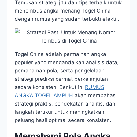
Temukan strategi jitu dan tips terbaik untuk
menembus angka menang Togel China
dengan rumus yang sudah terbukti efektif.
Togel China adalah permainan angka
populer yang mengandalkan analisis data,
pemahaman pola, serta pengelolaan
strategi prediksi cermat berkelanjutan
secara konsisten. Berikut ini
RUMUS
ANGKA TOGEL AMPUH
akan membahas
strategi praktis, pendekatan analitis, dan
langkah terukur untuk meningkatkan
peluang hasil optimal secara konsisten.
Memahami Pola Angka