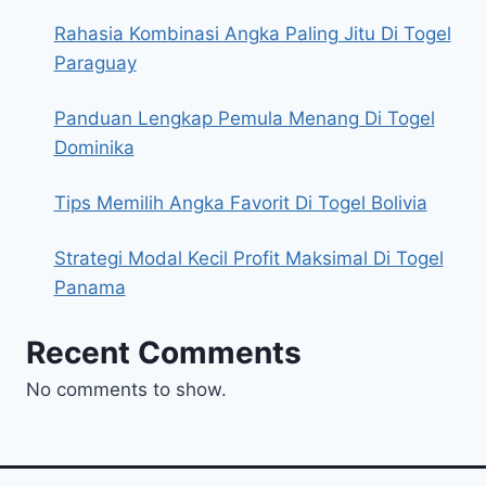
Rahasia Kombinasi Angka Paling Jitu Di Togel
Paraguay
Panduan Lengkap Pemula Menang Di Togel
Dominika
Tips Memilih Angka Favorit Di Togel Bolivia
Strategi Modal Kecil Profit Maksimal Di Togel
Panama
Recent Comments
No comments to show.