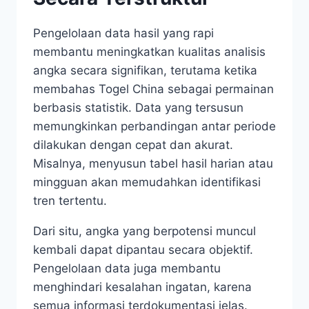
Pengelolaan data hasil yang rapi
membantu meningkatkan kualitas analisis
angka secara signifikan, terutama ketika
membahas Togel China sebagai permainan
berbasis statistik. Data yang tersusun
memungkinkan perbandingan antar periode
dilakukan dengan cepat dan akurat.
Misalnya, menyusun tabel hasil harian atau
mingguan akan memudahkan identifikasi
tren tertentu.
Dari situ, angka yang berpotensi muncul
kembali dapat dipantau secara objektif.
Pengelolaan data juga membantu
menghindari kesalahan ingatan, karena
semua informasi terdokumentasi jelas.