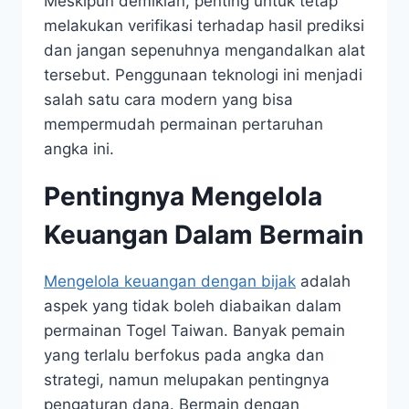
Meskipun demikian, penting untuk tetap
melakukan verifikasi terhadap hasil prediksi
dan jangan sepenuhnya mengandalkan alat
tersebut. Penggunaan teknologi ini menjadi
salah satu cara modern yang bisa
mempermudah permainan pertaruhan
angka ini.
Pentingnya Mengelola
Keuangan Dalam Bermain
Mengelola keuangan dengan bijak
adalah
aspek yang tidak boleh diabaikan dalam
permainan Togel Taiwan. Banyak pemain
yang terlalu berfokus pada angka dan
strategi, namun melupakan pentingnya
pengaturan dana. Bermain dengan