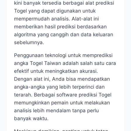
kini banyak tersedia berbagai alat prediksi
Togel yang dapat digunakan untuk
mempermudah analisis. Alat-alat ini
memberikan hasil prediksi berdasarkan
algoritma yang canggih dan data keluaran
sebelumnya.
Penggunaan teknologi untuk memprediksi
angka Togel Taiwan adalah salah satu cara
efektif untuk meningkatkan akurasi.
Dengan alat ini, Anda bisa mendapatkan
angka-angka yang lebih terperinci dan
terarah. Berbagai software prediksi Togel
memungkinkan pemain untuk melakukan
analisis lebih mendalam tanpa perlu
banyak waktu.