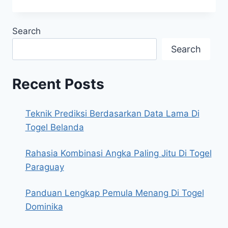
Search
Search
Recent Posts
Teknik Prediksi Berdasarkan Data Lama Di
Togel Belanda
Rahasia Kombinasi Angka Paling Jitu Di Togel
Paraguay
Panduan Lengkap Pemula Menang Di Togel
Dominika