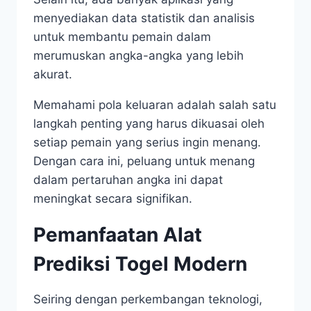
menyediakan data statistik dan analisis
untuk membantu pemain dalam
merumuskan angka-angka yang lebih
akurat.
Memahami pola keluaran adalah salah satu
langkah penting yang harus dikuasai oleh
setiap pemain yang serius ingin menang.
Dengan cara ini, peluang untuk menang
dalam pertaruhan angka ini dapat
meningkat secara signifikan.
Pemanfaatan Alat
Prediksi Togel Modern
Seiring dengan perkembangan teknologi,