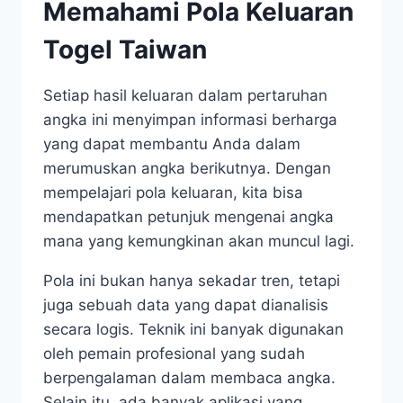
Memahami Pola Keluaran
Togel Taiwan
Setiap hasil keluaran dalam pertaruhan
angka ini menyimpan informasi berharga
yang dapat membantu Anda dalam
merumuskan angka berikutnya. Dengan
mempelajari pola keluaran, kita bisa
mendapatkan petunjuk mengenai angka
mana yang kemungkinan akan muncul lagi.
Pola ini bukan hanya sekadar tren, tetapi
juga sebuah data yang dapat dianalisis
secara logis. Teknik ini banyak digunakan
oleh pemain profesional yang sudah
berpengalaman dalam membaca angka.
Selain itu, ada banyak aplikasi yang