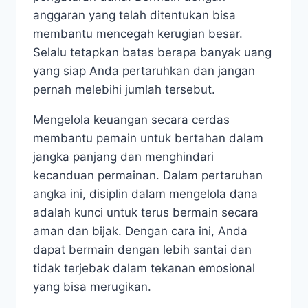
anggaran yang telah ditentukan bisa
membantu mencegah kerugian besar.
Selalu tetapkan batas berapa banyak uang
yang siap Anda pertaruhkan dan jangan
pernah melebihi jumlah tersebut.
Mengelola keuangan secara cerdas
membantu pemain untuk bertahan dalam
jangka panjang dan menghindari
kecanduan permainan. Dalam pertaruhan
angka ini, disiplin dalam mengelola dana
adalah kunci untuk terus bermain secara
aman dan bijak. Dengan cara ini, Anda
dapat bermain dengan lebih santai dan
tidak terjebak dalam tekanan emosional
yang bisa merugikan.