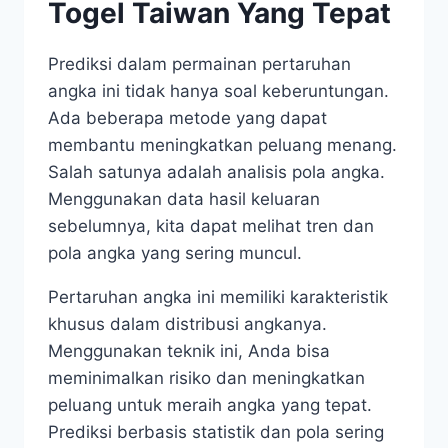
Togel Taiwan Yang Tepat
Prediksi dalam permainan pertaruhan
angka ini tidak hanya soal keberuntungan.
Ada beberapa metode yang dapat
membantu meningkatkan peluang menang.
Salah satunya adalah analisis pola angka.
Menggunakan data hasil keluaran
sebelumnya, kita dapat melihat tren dan
pola angka yang sering muncul.
Pertaruhan angka ini memiliki karakteristik
khusus dalam distribusi angkanya.
Menggunakan teknik ini, Anda bisa
meminimalkan risiko dan meningkatkan
peluang untuk meraih angka yang tepat.
Prediksi berbasis statistik dan pola sering