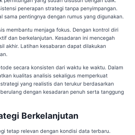
k perhitungan yang sudah disusun dengan baik.
tensi penerapan strategi tanpa penyimpangan.
tal sama pentingnya dengan rumus yang digunakan.
sis membantu menjaga fokus. Dengan kontrol diri
ktif dan berkelanjutan. Kesadaran ini mencegah
il akhir. Latihan kesabaran dapat dilakukan
han.
ode secara konsisten dari waktu ke waktu. Dalam
katkan kualitas analisis sekaligus memperkuat
rategi yang realistis dan terukur berdasarkan
dan berulang dengan kesadaran penuh serta tanggung
ategi Berkelanjutan
gi tetap relevan dengan kondisi data terbaru.