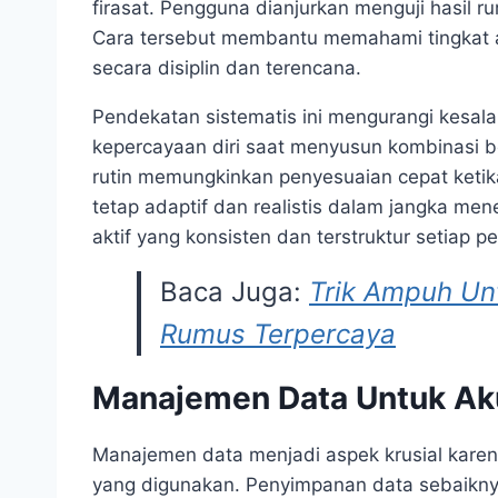
firasat. Pengguna dianjurkan menguji hasil 
Cara tersebut membantu memahami tingkat a
secara disiplin dan terencana.
Pendekatan sistematis ini mengurangi kesal
kepercayaan diri saat menyusun kombinasi b
rutin memungkinkan penyesuaian cepat ketika
tetap adaptif dan realistis dalam jangka m
aktif yang konsisten dan terstruktur setiap pe
Baca Juga:
Trik Ampuh Un
Rumus Terpercaya
Manajemen Data Untuk Aku
Manajemen data menjadi aspek krusial karena
yang digunakan. Penyimpanan data sebaiknya 