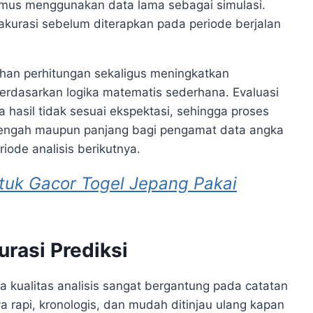
rumus menggunakan data lama sebagai simulasi.
kurasi sebelum diterapkan pada periode berjalan
ahan perhitungan sekaligus meningkatkan
erdasarkan logika matematis sederhana. Evaluasi
 hasil tidak sesuai ekspektasi, sehingga proses
enengah maupun panjang bagi pengamat data angka
riode analisis berikutnya.
tuk Gacor Togel Jepang Pakai
rasi Prediksi
 kualitas analisis sangat bergantung pada catatan
rapi, kronologis, dan mudah ditinjau ulang kapan