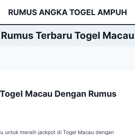
RUMUS ANGKA TOGEL AMPUH
Rumus Terbaru Togel Macau
i Togel Macau Dengan Rumus
u untuk meraih jackpot di Togel Macau dengan