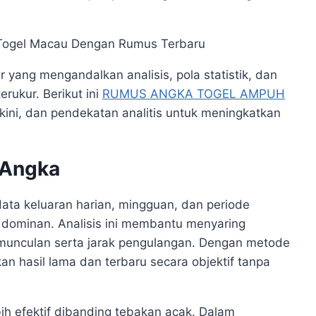
yang mengandalkan analisis, pola statistik, dan
rukur. Berikut ini
RUMUS ANGKA TOGEL AMPUH
ini, dan pendekatan analitis untuk meningkatkan
 Angka
ta keluaran harian, mingguan, dan periode
 dominan. Analisis ini membantu menyaring
kemunculan serta jarak pengulangan. Dengan metode
n hasil lama dan terbaru secara objektif tanpa
bih efektif dibanding tebakan acak. Dalam