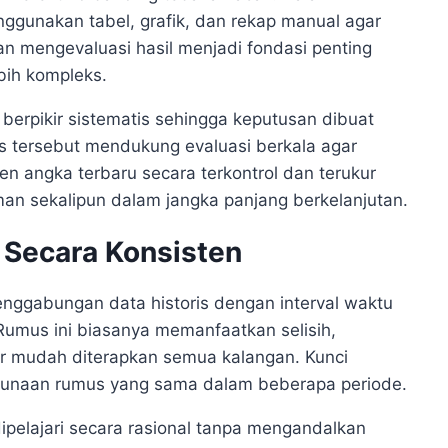
nggunakan tabel, grafik, dan rekap manual agar
an mengevaluasi hasil menjadi fondasi penting
bih kompleks.
n berpikir sistematis sehingga keputusan dibuat
s tersebut mendukung evaluasi berkala agar
ren angka terbaru secara terkontrol dan terukur
n sekalipun dalam jangka panjang berkelanjutan.
Secara Konsisten
nggabungan data historis dengan interval waktu
Rumus ini biasanya memanfaatkan selisih,
r mudah diterapkan semua kalangan. Kunci
ggunaan rumus yang sama dalam beberapa periode.
ipelajari secara rasional tanpa mengandalkan