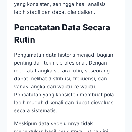
yang konsisten, sehingga hasil analisis
lebih stabil dan dapat diandalkan.
Pencatatan Data Secara
Rutin
Pengamatan data historis menjadi bagian
penting dari teknik profesional. Dengan
mencatat angka secara rutin, seseorang
dapat melihat distribusi, frekuensi, dan
variasi angka dari waktu ke waktu.
Pencatatan yang konsisten membuat pola
lebih mudah dikenali dan dapat dievaluasi
secara sistematis.
Meskipun data sebelumnya tidak
menentukan hasil berikutnya, latihan ini