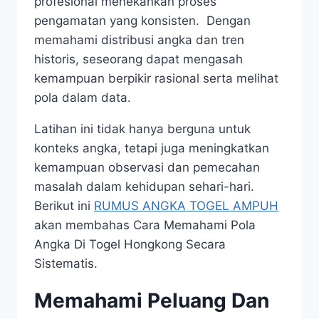
profesional menekankan proses
pengamatan yang konsisten. Dengan
memahami distribusi angka dan tren
historis, seseorang dapat mengasah
kemampuan berpikir rasional serta melihat
pola dalam data.
Latihan ini tidak hanya berguna untuk
konteks angka, tetapi juga meningkatkan
kemampuan observasi dan pemecahan
masalah dalam kehidupan sehari-hari.
Berikut ini
RUMUS ANGKA TOGEL AMPUH
akan membahas Cara Memahami Pola
Angka Di Togel Hongkong Secara
Sistematis.
Memahami Peluang Dan