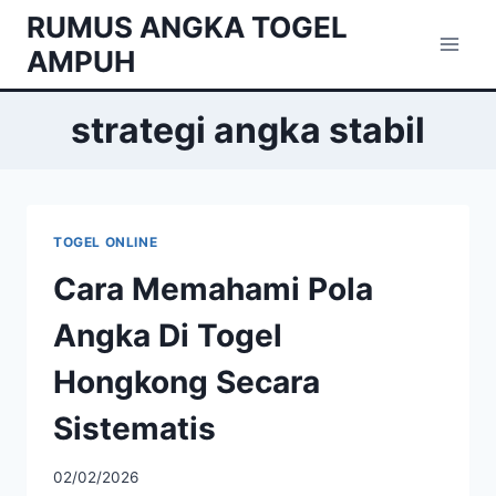
Skip
RUMUS ANGKA TOGEL
to
AMPUH
content
strategi angka stabil
TOGEL ONLINE
Cara Memahami Pola
Angka Di Togel
Hongkong Secara
Sistematis
02/02/2026