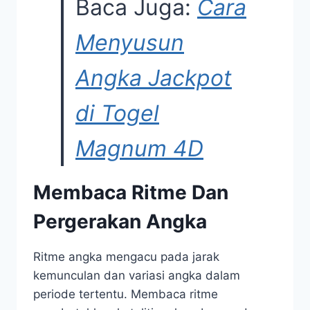
Baca Juga:
Cara
Menyusun
Angka Jackpot
di Togel
Magnum 4D
Membaca Ritme Dan
Pergerakan Angka
Ritme angka mengacu pada jarak
kemunculan dan variasi angka dalam
periode tertentu. Membaca ritme