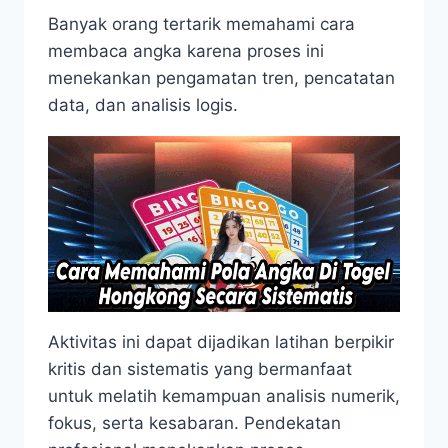
Banyak orang tertarik memahami cara
membaca angka karena proses ini
menekankan pengamatan tren, pencatatan
data, dan analisis logis.
Aktivitas ini dapat dijadikan latihan berpikir
kritis dan sistematis yang bermanfaat
untuk melatih kemampuan analisis numerik,
fokus, serta kesabaran. Pendekatan