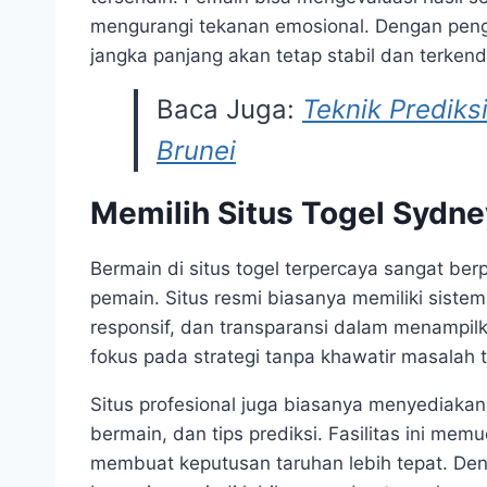
mengurangi tekanan emosional. Dengan peng
jangka panjang akan tetap stabil dan terkenda
Baca Juga:
Teknik Prediks
Brunei
Memilih Situs Togel Sydne
Bermain di situs togel terpercaya sangat 
pemain. Situs resmi biasanya memiliki sist
responsif, dan transparansi dalam menampilka
fokus pada strategi tanpa khawatir masalah t
Situs profesional juga biasanya menyediakan 
bermain, dan tips prediksi. Fasilitas ini m
membuat keputusan taruhan lebih tepat. Den