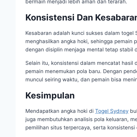
bermain menjadi lebih aman dan terarah.
Konsistensi Dan Kesabara
Kesabaran adalah kunci sukses dalam togel 
menghasilkan angka hoki, sehingga pemain pe
dengan disiplin menjaga mental tetap stabil d
Selain itu, konsistensi dalam mencatat hasi
pemain menemukan pola baru. Dengan pendeka
muncul seiring waktu, dan pemain bisa meni
Kesimpulan
Mendapatkan angka hoki di
Togel Sydney
buk
juga membutuhkan analisis pola keluaran, m
pemilihan situs terpercaya, serta konsisten