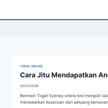
Skip
to
content
TOGEL ONLINE
Cara Jitu Mendapatkan An
02/02/2026
Bermain Togel Sydney online kini menjadi sal
menawarkan keseruan dan peluang kemenan