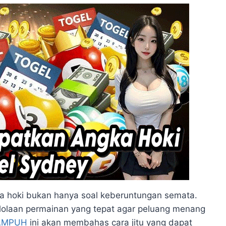
a hoki bukan hanya soal keberuntungan semata.
gelolaan permainan yang tepat agar peluang menang
AMPUH
ini akan membahas cara jitu yang dapat