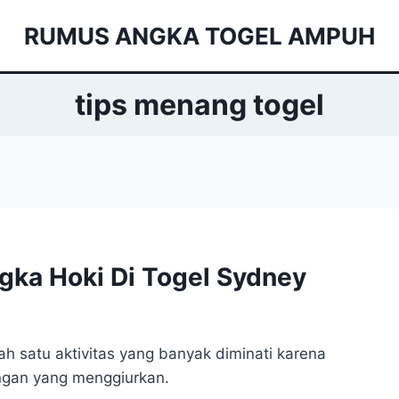
RUMUS ANGKA TOGEL AMPUH
tips menang togel
gka Hoki Di Togel Sydney
ah satu aktivitas yang banyak diminati karena
gan yang menggiurkan.