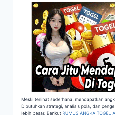
Meski terlihat sederhana, mendapatkan angk
Dibutuhkan strategi, analisis pola, dan pen
lebih besar. Berikut
RUMUS ANGKA TOGEL 