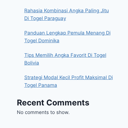
Rahasia Kombinasi Angka Paling Jitu
Di Togel Paraguay
Panduan Lengkap Pemula Menang Di
Togel Dominika
Tips Memilih Angka Favorit Di Togel
Bolivia
Strategi Modal Kecil Profit Maksimal Di
Togel Panama
Recent Comments
No comments to show.