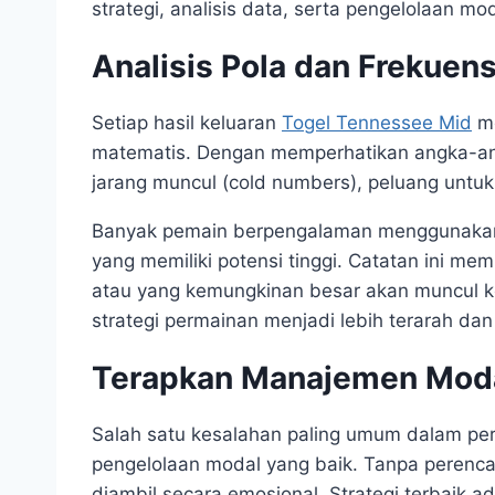
strategi, analisis data, serta pengelolaan m
Analisis Pola dan Frekuen
Setiap hasil keluaran
Togel Tennessee Mid
me
matematis. Dengan memperhatikan angka-an
jarang muncul (cold numbers), peluang untuk
Banyak pemain berpengalaman menggunakan 
yang memiliki potensi tinggi. Catatan ini m
atau yang kemungkinan besar akan muncul k
strategi permainan menjadi lebih terarah dan 
Terapkan Manajemen Moda
Salah satu kesalahan paling umum dalam per
pengelolaan modal yang baik. Tanpa perenca
diambil secara emosional. Strategi terbaik