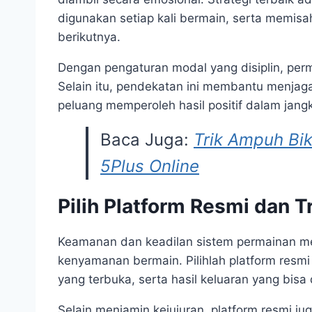
digunakan setiap kali bermain, serta memis
berikutnya.
Dengan pengaturan modal yang disiplin, perma
Selain itu, pendekatan ini membantu menjag
peluang memperoleh hasil positif dalam jang
Baca Juga:
Trik Ampuh Bi
5Plus Online
Pilih Platform Resmi dan 
Keamanan dan keadilan sistem permainan m
kenyamanan bermain. Pilihlah platform resmi
yang terbuka, serta hasil keluaran yang bisa d
Selain menjamin kejujuran, platform resmi j