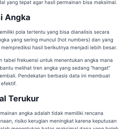
odal yang tepat agar hasil permainan bisa maksimal.
si Angka
miliki pola tertentu yang bisa dianalisis secara
gka yang sering muncul (hot numbers) dan yang
 memprediksi hasil berikutnya menjadi lebih besar.
tabel frekuensi untuk menentukan angka mana
embantu melihat tren angka yang sedang “hangat”
embali. Pendekatan berbasis data ini membuat
efektif.
l Terukur
mainan angka adalah tidak memiliki rencana
naan, risiko kerugian meningkat karena keputusan
 adalah menentukan batas maksimal dana yang boleh