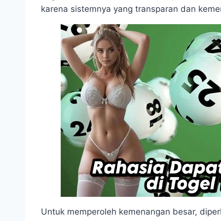
karena sistemnya yang transparan dan kem
Untuk memperoleh kemenangan besar, diperlu