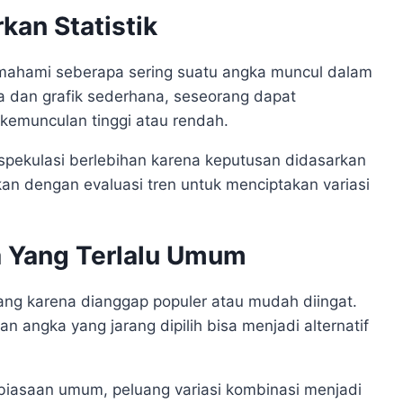
an Statistik
emahami seberapa sering suatu angka muncul dalam
 dan grafik sederhana, seseorang dapat
 kemunculan tinggi atau rendah.
pekulasi berlebihan karena keputusan didasarkan
ikan dengan evaluasi tren untuk menciptakan variasi
a Yang Terlalu Umum
ang karena dianggap populer atau mudah diingat.
 angka yang jarang dipilih bisa menjadi alternatif
biasaan umum, peluang variasi kombinasi menjadi