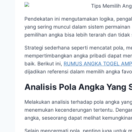
Pendekatan ini mengutamakan logika, penga
yang sering muncul dalam sistem permainan a
pemilihan angka bisa lebih terarah dan tidak
Strategi sederhana seperti mencatat pola, 
mempertimbangkan angka pribadi dapat mem
baik. Berikut ini,
RUMUS ANGKA TOGEL AM
dijadikan referensi dalam memilih angka favor
Analisis Pola Angka Yang 
Melakukan analisis terhadap pola angka ya
menemukan kecenderungan tertentu. Dengan 
angka, seseorang dapat melihat kemungkinan 
Selain mencermati pola, penting juga untuk