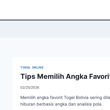
Skip
to
content
TOGEL ONLINE
Tips Memilih Angka Favorit
02/25/2026
Memilih angka favorit Togel Bolivia sering d
hiburan berbasis angka dan analisis pola.