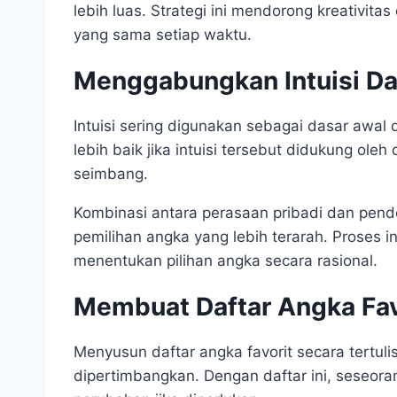
lebih luas. Strategi ini mendorong kreativi
yang sama setiap waktu.
Menggabungkan Intuisi Da
Intuisi sering digunakan sebagai dasar awa
lebih baik jika intuisi tersebut didukung ole
seimbang.
Kombinasi antara perasaan pribadi dan pend
pemilihan angka yang lebih terarah. Proses
menentukan pilihan angka secara rasional.
Membuat Daftar Angka Favo
Menyusun daftar angka favorit secara tertul
dipertimbangkan. Dengan daftar ini, seseo