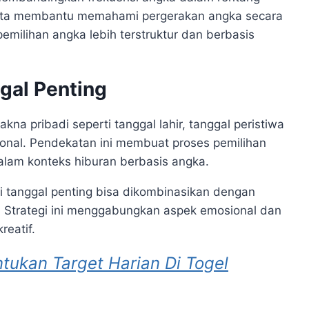
 data membantu memahami pergerakan angka secara
pemilihan angka lebih terstruktur dan berbasis
al Penting
na pribadi seperti tanggal lahir, tanggal peristiwa
sional. Pendekatan ini membuat proses pemilihan
alam konteks hiburan berbasis angka.
ri tanggal penting bisa dikombinasikan dengan
an. Strategi ini menggabungkan aspek emosional dan
reatif.
tukan Target Harian Di Togel