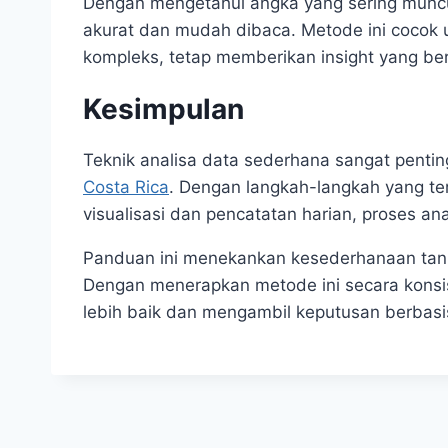
Dengan mengetahui angka yang sering muncu
akurat dan mudah dibaca. Metode ini cocok 
kompleks, tetap memberikan insight yang ber
Kesimpulan
Teknik analisa data sederhana sangat penti
Costa Rica
. Dengan langkah-langkah yang ter
visualisasi dan pencatatan harian, proses ana
Panduan ini menekankan kesederhanaan tanpa
Dengan menerapkan metode ini secara konsi
lebih baik dan mengambil keputusan berbasis 