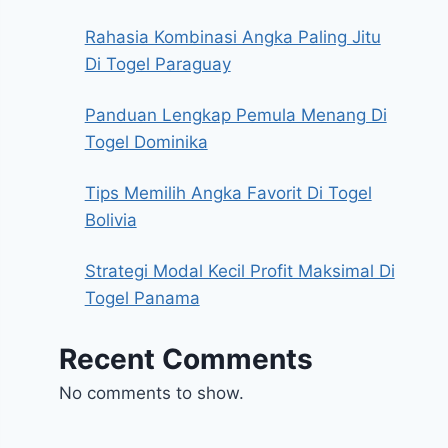
Rahasia Kombinasi Angka Paling Jitu
Di Togel Paraguay
Panduan Lengkap Pemula Menang Di
Togel Dominika
Tips Memilih Angka Favorit Di Togel
Bolivia
Strategi Modal Kecil Profit Maksimal Di
Togel Panama
Recent Comments
No comments to show.