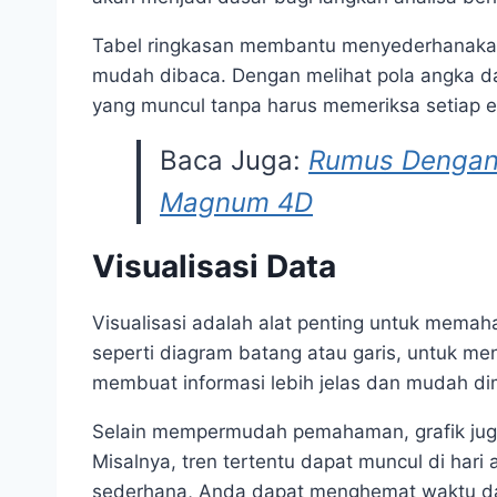
Tabel ringkasan membantu menyederhanakan 
mudah dibaca. Dengan melihat pola angka da
yang muncul tanpa harus memeriksa setiap e
Baca Juga:
Rumus Dengan
Magnum 4D
Visualisasi Data
Visualisasi adalah alat penting untuk memah
seperti diagram batang atau garis, untuk me
membuat informasi lebih jelas dan mudah dim
Selain mempermudah pemahaman, grafik ju
Misalnya, tren tertentu dapat muncul di hari 
sederhana, Anda dapat menghemat waktu dan