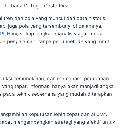
 tren dan pola yang muncul dari data historis.
pi juga pola yang tersembunyi di dalamnya.
MPUH
ini, setiap langkah dianalisis agar mudah
berpengalaman, tanpa perlu metode yang rumit
rediksi kemungkinan, dan memahami perubahan
sa yang tepat, informasi hanya akan menjadi angka
okus pada teknik sederhana yang mudah diterapkan
pengambilan keputusan lebih cepat dan akurat.
apat mengembangkan strategi yang efektif untuk