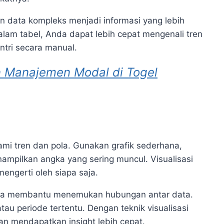
data kompleks menjadi informasi yang lebih
lam tabel, Anda dapat lebih cepat mengenali tren
ntri secara manual.
 Manajemen Modal di Togel
ami tren dan pola. Gunakan grafik sederhana,
nampilkan angka yang sering muncul. Visualisasi
engerti oleh siapa saja.
ga membantu menemukan hubungan antar data.
atau periode tertentu. Dengan teknik visualisasi
 mendapatkan insight lebih cepat.