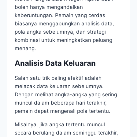
boleh hanya mengandalkan
keberuntungan. Pemain yang cerdas
biasanya menggabungkan analisis data,
pola angka sebelumnya, dan strategi
kombinasi untuk meningkatkan peluang
menang.
Analisis Data Keluaran
Salah satu trik paling efektif adalah
melacak data keluaran sebelumnya.
Dengan melihat angka-angka yang sering
muncul dalam beberapa hari terakhir,
pemain dapat mengenali pola tertentu.
Misalnya, jika angka tertentu muncul
secara berulang dalam seminggu terakhir,