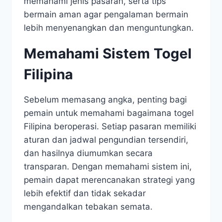
memahami jenis pasaran, serta tips
bermain aman agar pengalaman bermain
lebih menyenangkan dan menguntungkan.
Memahami Sistem Togel
Filipina
Sebelum memasang angka, penting bagi
pemain untuk memahami bagaimana togel
Filipina beroperasi. Setiap pasaran memiliki
aturan dan jadwal pengundian tersendiri,
dan hasilnya diumumkan secara
transparan. Dengan memahami sistem ini,
pemain dapat merencanakan strategi yang
lebih efektif dan tidak sekadar
mengandalkan tebakan semata.