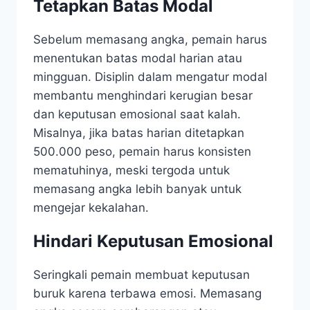
Tetapkan Batas Modal
Sebelum memasang angka, pemain harus
menentukan batas modal harian atau
mingguan. Disiplin dalam mengatur modal
membantu menghindari kerugian besar
dan keputusan emosional saat kalah.
Misalnya, jika batas harian ditetapkan
500.000 peso, pemain harus konsisten
mematuhinya, meski tergoda untuk
memasang angka lebih banyak untuk
mengejar kekalahan.
Hindari Keputusan Emosional
Seringkali pemain membuat keputusan
buruk karena terbawa emosi. Memasang