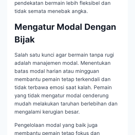
pendekatan bermain lebih fleksibel dan
tidak semata menebak angka.
Mengatur Modal Dengan
Bijak
Salah satu kunci agar bermain tanpa rugi
adalah manajemen modal. Menentukan
batas modal harian atau mingguan
membantu pemain tetap terkendali dan
tidak terbawa emosi saat kalah. Pemain
yang tidak mengatur modal cenderung
mudah melakukan taruhan berlebihan dan
mengalami kerugian besar.
Pengelolaan modal yang baik juga
membantu pemain tetap fokus dan