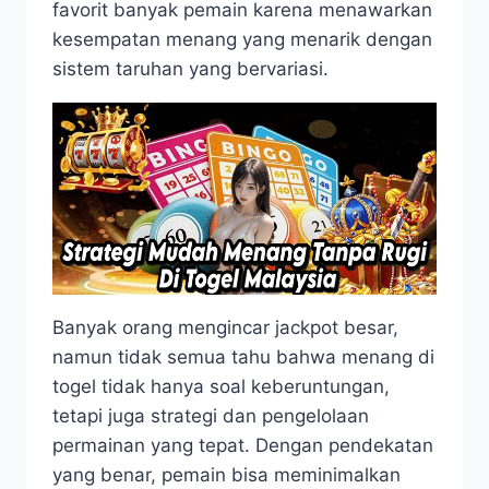
favorit banyak pemain karena menawarkan
kesempatan menang yang menarik dengan
sistem taruhan yang bervariasi.
Banyak orang mengincar jackpot besar,
namun tidak semua tahu bahwa menang di
togel tidak hanya soal keberuntungan,
tetapi juga strategi dan pengelolaan
permainan yang tepat. Dengan pendekatan
yang benar, pemain bisa meminimalkan