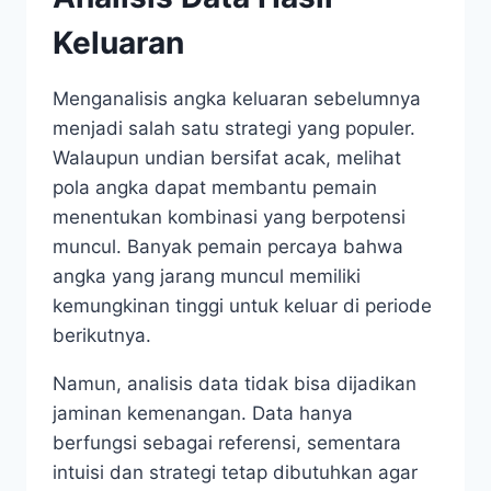
Keluaran
Menganalisis angka keluaran sebelumnya
menjadi salah satu strategi yang populer.
Walaupun undian bersifat acak, melihat
pola angka dapat membantu pemain
menentukan kombinasi yang berpotensi
muncul. Banyak pemain percaya bahwa
angka yang jarang muncul memiliki
kemungkinan tinggi untuk keluar di periode
berikutnya.
Namun, analisis data tidak bisa dijadikan
jaminan kemenangan. Data hanya
berfungsi sebagai referensi, sementara
intuisi dan strategi tetap dibutuhkan agar