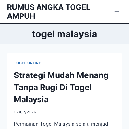
Skip
RUMUS ANGKA TOGEL
to
AMPUH
content
togel malaysia
TOGEL ONLINE
Strategi Mudah Menang
Tanpa Rugi Di Togel
Malaysia
02/02/2026
Permainan Togel Malaysia selalu menjadi