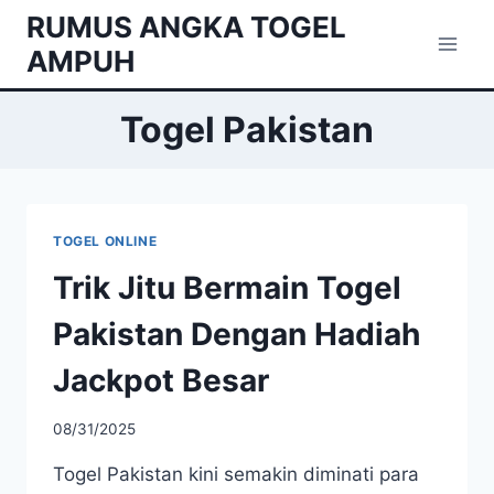
Skip
RUMUS ANGKA TOGEL
to
AMPUH
content
Togel Pakistan
TOGEL ONLINE
Trik Jitu Bermain Togel
Pakistan Dengan Hadiah
Jackpot Besar
08/31/2025
Togel Pakistan kini semakin diminati para