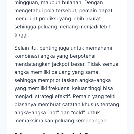
mingguan, maupun bulanan. Dengan
mengetahui pola tersebut, pemain dapat
membuat prediksi yang lebih akurat
sehingga peluang menang menjadi lebih
tinggi.
Selain itu, penting juga untuk memahami
kombinasi angka yang berpotensi
mendatangkan jackpot besar. Tidak semua
angka memiliki peluang yang sama,
sehingga memprioritaskan angka-angka
yang memiliki frekuensi keluar tinggi bisa
menjadi strategi efektif. Pemain yang teliti
biasanya membuat catatan khusus tentang
angka-angka “hot” dan “cold” untuk
memaksimalkan peluang kemenangan.