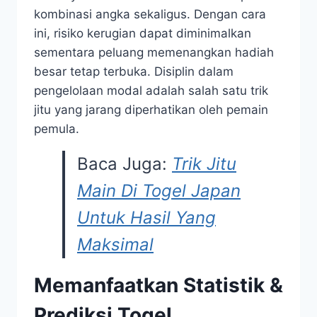
kombinasi angka sekaligus. Dengan cara
ini, risiko kerugian dapat diminimalkan
sementara peluang memenangkan hadiah
besar tetap terbuka. Disiplin dalam
pengelolaan modal adalah salah satu trik
jitu yang jarang diperhatikan oleh pemain
pemula.
Baca Juga:
Trik Jitu
Main Di Togel Japan
Untuk Hasil Yang
Maksimal
Memanfaatkan Statistik &
Prediksi Togel