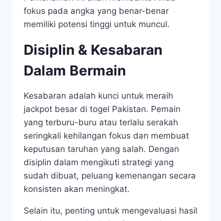
fokus pada angka yang benar-benar
memiliki potensi tinggi untuk muncul.
Disiplin & Kesabaran
Dalam Bermain
Kesabaran adalah kunci untuk meraih
jackpot besar di togel Pakistan. Pemain
yang terburu-buru atau terlalu serakah
seringkali kehilangan fokus dan membuat
keputusan taruhan yang salah. Dengan
disiplin dalam mengikuti strategi yang
sudah dibuat, peluang kemenangan secara
konsisten akan meningkat.
Selain itu, penting untuk mengevaluasi hasil