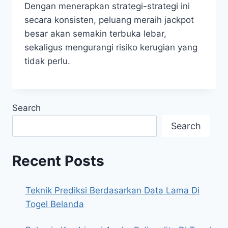
Dengan menerapkan strategi-strategi ini
secara konsisten, peluang meraih jackpot
besar akan semakin terbuka lebar,
sekaligus mengurangi risiko kerugian yang
tidak perlu.
Search
Search
Recent Posts
Teknik Prediksi Berdasarkan Data Lama Di
Togel Belanda