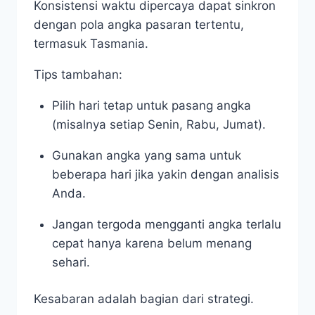
Konsistensi waktu dipercaya dapat sinkron
dengan pola angka pasaran tertentu,
termasuk Tasmania.
Tips tambahan:
Pilih hari tetap untuk pasang angka
(misalnya setiap Senin, Rabu, Jumat).
Gunakan angka yang sama untuk
beberapa hari jika yakin dengan analisis
Anda.
Jangan tergoda mengganti angka terlalu
cepat hanya karena belum menang
sehari.
Kesabaran adalah bagian dari strategi.