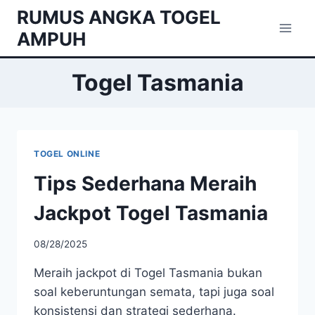
Skip
RUMUS ANGKA TOGEL
to
AMPUH
content
Togel Tasmania
TOGEL ONLINE
Tips Sederhana Meraih
Jackpot Togel Tasmania
08/28/2025
Meraih jackpot di Togel Tasmania bukan
soal keberuntungan semata, tapi juga soal
konsistensi dan strategi sederhana.