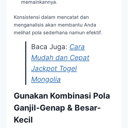
memainkannya.
Konsistensi dalam mencatat dan
menganalisis akan membantu Anda
melihat pola sederhana namun efektif.
Baca Juga:
Cara
Mudah dan Cepat
Jackpot Togel
Mongolia
Gunakan Kombinasi Pola
Ganjil-Genap & Besar-
Kecil