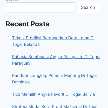
Search
Recent Posts
Teknik Prediksi Berdasarkan Data Lama Di
Togel Belanda
Rahasia Kombinasi Angka Paling Jitu Di Togel
Paraguay
Panduan Lengkap Pemula Menang Di Togel
Dominika
Tips Memilih Angka Favorit Di Togel Bolivia
Strategi Modal Kecil Profit Maksimal Di Togel