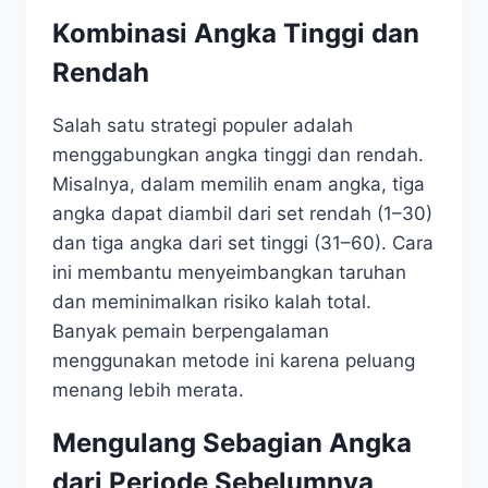
Kombinasi Angka Tinggi dan
Rendah
Salah satu strategi populer adalah
menggabungkan angka tinggi dan rendah.
Misalnya, dalam memilih enam angka, tiga
angka dapat diambil dari set rendah (1–30)
dan tiga angka dari set tinggi (31–60). Cara
ini membantu menyeimbangkan taruhan
dan meminimalkan risiko kalah total.
Banyak pemain berpengalaman
menggunakan metode ini karena peluang
menang lebih merata.
Mengulang Sebagian Angka
dari Periode Sebelumnya