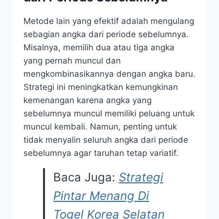
Metode lain yang efektif adalah mengulang
sebagian angka dari periode sebelumnya.
Misalnya, memilih dua atau tiga angka
yang pernah muncul dan
mengkombinasikannya dengan angka baru.
Strategi ini meningkatkan kemungkinan
kemenangan karena angka yang
sebelumnya muncul memiliki peluang untuk
muncul kembali. Namun, penting untuk
tidak menyalin seluruh angka dari periode
sebelumnya agar taruhan tetap variatif.
Baca Juga:
Strategi
Pintar Menang Di
Togel Korea Selatan