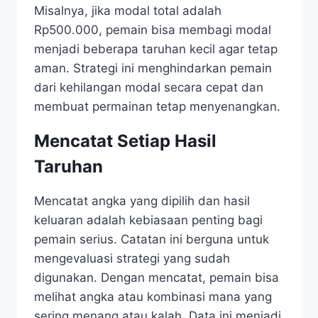
Misalnya, jika modal total adalah
Rp500.000, pemain bisa membagi modal
menjadi beberapa taruhan kecil agar tetap
aman. Strategi ini menghindarkan pemain
dari kehilangan modal secara cepat dan
membuat permainan tetap menyenangkan.
Mencatat Setiap Hasil
Taruhan
Mencatat angka yang dipilih dan hasil
keluaran adalah kebiasaan penting bagi
pemain serius. Catatan ini berguna untuk
mengevaluasi strategi yang sudah
digunakan. Dengan mencatat, pemain bisa
melihat angka atau kombinasi mana yang
sering menang atau kalah. Data ini menjadi