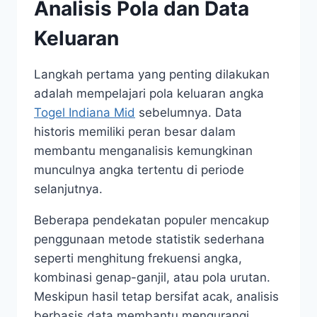
Analisis Pola dan Data
Keluaran
Langkah pertama yang penting dilakukan
adalah mempelajari pola keluaran angka
Togel Indiana Mid
sebelumnya. Data
historis memiliki peran besar dalam
membantu menganalisis kemungkinan
munculnya angka tertentu di periode
selanjutnya.
Beberapa pendekatan populer mencakup
penggunaan metode statistik sederhana
seperti menghitung frekuensi angka,
kombinasi genap-ganjil, atau pola urutan.
Meskipun hasil tetap bersifat acak, analisis
berbasis data membantu mengurangi