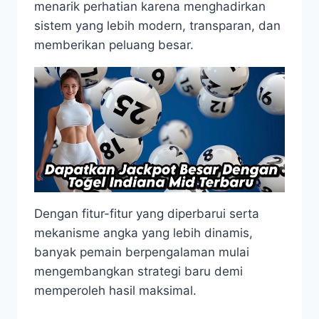
menarik perhatian karena menghadirkan
sistem yang lebih modern, transparan, dan
memberikan peluang besar.
Dengan fitur-fitur yang diperbarui serta
mekanisme angka yang lebih dinamis,
banyak pemain berpengalaman mulai
mengembangkan strategi baru demi
memperoleh hasil maksimal.