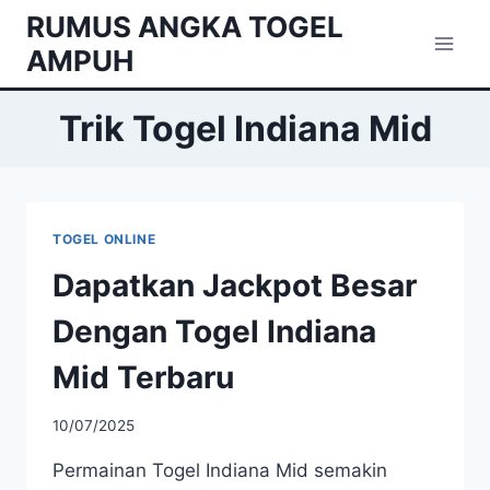
Skip
RUMUS ANGKA TOGEL
to
AMPUH
content
Trik Togel Indiana Mid
TOGEL ONLINE
Dapatkan Jackpot Besar
Dengan Togel Indiana
Mid Terbaru
10/07/2025
Permainan Togel Indiana Mid semakin