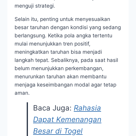
menguji strategi.
Selain itu, penting untuk menyesuaikan
besar taruhan dengan kondisi yang sedang
berlangsung. Ketika pola angka tertentu
mulai menunjukkan tren positif,
meningkatkan taruhan bisa menjadi
langkah tepat. Sebaliknya, pada saat hasil
belum menunjukkan perkembangan,
menurunkan taruhan akan membantu
menjaga keseimbangan modal agar tetap
aman.
Baca Juga:
Rahasia
Dapat Kemenangan
Besar di Togel