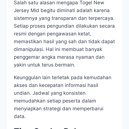
Salah satu alasan mengapa Togel New
Jersey Mid begitu diminati adalah karena
sistemnya yang transparan dan terpercaya.
Setiap proses pengundian dilakukan secara
resmi dengan pengawasan ketat,
memastikan hasil yang sah dan tidak dapat
dimanipulasi. Hal ini membuat banyak
penggemar angka merasa nyaman dan
yakin untuk terus bermain.
Keunggulan lain terletak pada kemudahan
akses dan kecepatan informasi hasil
undian. Jadwal yang konsisten
memudahkan setiap peserta dalam
menyiapkan strategi dan memperbarui
data.