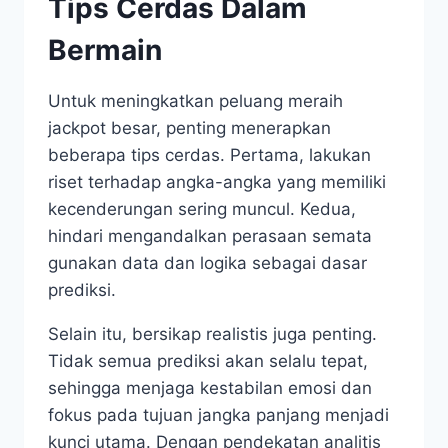
Tips Cerdas Dalam
Bermain
Untuk meningkatkan peluang meraih
jackpot besar, penting menerapkan
beberapa tips cerdas. Pertama, lakukan
riset terhadap angka-angka yang memiliki
kecenderungan sering muncul. Kedua,
hindari mengandalkan perasaan semata
gunakan data dan logika sebagai dasar
prediksi.
Selain itu, bersikap realistis juga penting.
Tidak semua prediksi akan selalu tepat,
sehingga menjaga kestabilan emosi dan
fokus pada tujuan jangka panjang menjadi
kunci utama. Dengan pendekatan analitis