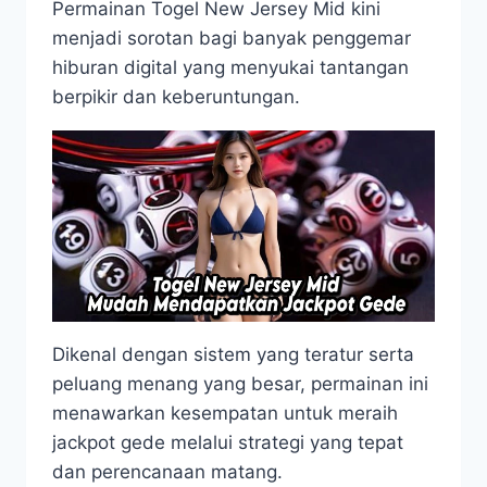
Permainan Togel New Jersey Mid kini
menjadi sorotan bagi banyak penggemar
hiburan digital yang menyukai tantangan
berpikir dan keberuntungan.
Dikenal dengan sistem yang teratur serta
peluang menang yang besar, permainan ini
menawarkan kesempatan untuk meraih
jackpot gede melalui strategi yang tepat
dan perencanaan matang.