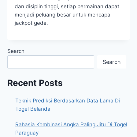
dan disiplin tinggi, setiap permainan dapat
menjadi peluang besar untuk mencapai
jackpot gede.
Search
Search
Recent Posts
Teknik Prediksi Berdasarkan Data Lama Di
Togel Belanda
Rahasia Kombinasi Angka Paling Jitu Di Togel
Paraguay