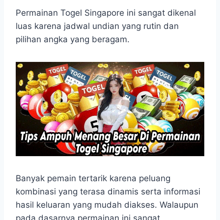
h
a
e
e
k
i
h
a
c
s
l
y
n
a
Permainan Togel Singapore ini sangat dikenal
t
e
s
e
p
e
r
luas karena jadwal undian yang rutin dan
s
b
e
g
e
e
pilihan angka yang beragam.
A
o
n
r
p
o
g
a
p
k
e
m
r
Banyak pemain tertarik karena peluang
kombinasi yang terasa dinamis serta informasi
hasil keluaran yang mudah diakses. Walaupun
pada dasarnya permainan ini sangat