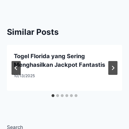
Similar Posts
Togel Florida yang Sering
Menghasilkan Jackpot Fantastis
10/13/2025
Search