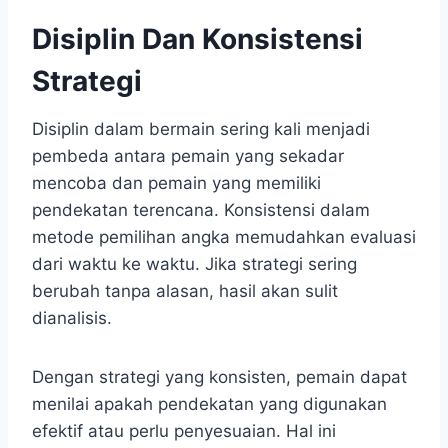
Disiplin Dan Konsistensi
Strategi
Disiplin dalam bermain sering kali menjadi
pembeda antara pemain yang sekadar
mencoba dan pemain yang memiliki
pendekatan terencana. Konsistensi dalam
metode pemilihan angka memudahkan evaluasi
dari waktu ke waktu. Jika strategi sering
berubah tanpa alasan, hasil akan sulit
dianalisis.
Dengan strategi yang konsisten, pemain dapat
menilai apakah pendekatan yang digunakan
efektif atau perlu penyesuaian. Hal ini