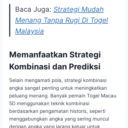
Baca Juga:
Strategi Mudah
Menang Tanpa Rugi Di Togel
Malaysia
Memanfaatkan Strategi
Kombinasi dan Prediksi
Selain mengamati pola, strategi kombinasi
angka sangat penting untuk meningkatkan
peluang menang. Banyak pemain Togel Macau
5D menggunakan teknik kombinasi
berdasarkan pengamatan historis, seperti
menggabungkan angka yang sering muncul
dengan angka yang jarang keluar untuk