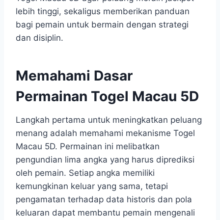
lebih tinggi, sekaligus memberikan panduan
bagi pemain untuk bermain dengan strategi
dan disiplin.
Memahami Dasar
Permainan Togel Macau 5D
Langkah pertama untuk meningkatkan peluang
menang adalah memahami mekanisme Togel
Macau 5D. Permainan ini melibatkan
pengundian lima angka yang harus diprediksi
oleh pemain. Setiap angka memiliki
kemungkinan keluar yang sama, tetapi
pengamatan terhadap data historis dan pola
keluaran dapat membantu pemain mengenali