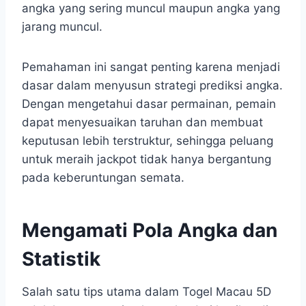
angka yang sering muncul maupun angka yang
jarang muncul.
Pemahaman ini sangat penting karena menjadi
dasar dalam menyusun strategi prediksi angka.
Dengan mengetahui dasar permainan, pemain
dapat menyesuaikan taruhan dan membuat
keputusan lebih terstruktur, sehingga peluang
untuk meraih jackpot tidak hanya bergantung
pada keberuntungan semata.
Mengamati Pola Angka dan
Statistik
Salah satu tips utama dalam Togel Macau 5D