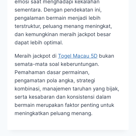
emosi saat menghadapi kekalahan
sementara. Dengan pendekatan ini,
pengalaman bermain menjadi lebih
terstruktur, peluang menang meningkat,
dan kemungkinan meraih jackpot besar
dapat lebih optimal.
Meraih jackpot di
Togel Macau 5D
bukan
semata-mata soal keberuntungan.
Pemahaman dasar permainan,
pengamatan pola angka, strategi
kombinasi, manajemen taruhan yang bijak,
serta kesabaran dan konsistensi dalam
bermain merupakan faktor penting untuk
meningkatkan peluang menang.