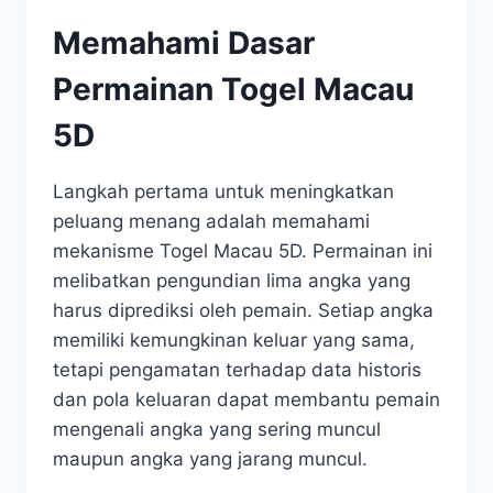
Memahami Dasar
Permainan Togel Macau
5D
Langkah pertama untuk meningkatkan
peluang menang adalah memahami
mekanisme Togel Macau 5D. Permainan ini
melibatkan pengundian lima angka yang
harus diprediksi oleh pemain. Setiap angka
memiliki kemungkinan keluar yang sama,
tetapi pengamatan terhadap data historis
dan pola keluaran dapat membantu pemain
mengenali angka yang sering muncul
maupun angka yang jarang muncul.