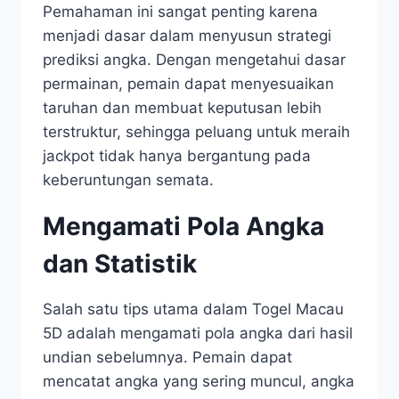
Pemahaman ini sangat penting karena
menjadi dasar dalam menyusun strategi
prediksi angka. Dengan mengetahui dasar
permainan, pemain dapat menyesuaikan
taruhan dan membuat keputusan lebih
terstruktur, sehingga peluang untuk meraih
jackpot tidak hanya bergantung pada
keberuntungan semata.
Mengamati Pola Angka
dan Statistik
Salah satu tips utama dalam Togel Macau
5D adalah mengamati pola angka dari hasil
undian sebelumnya. Pemain dapat
mencatat angka yang sering muncul, angka