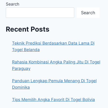
Search
Search
Recent Posts
Teknik Prediksi Berdasarkan Data Lama Di
Togel Belanda
Rahasia Kombinasi Angka Paling Jitu Di Togel
Paraguay
Panduan Lengkap Pemula Menang Di Togel
Dominika
Tips Memilih Angka Favorit Di Togel Bolivia