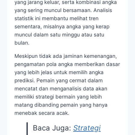
yang jarang keluar, serta kombinasi angka
yang sering muncul bersamaan. Analisis
statistik ini membantu melihat tren
sementara, misalnya angka yang kerap
muncul dalam satu minggu atau satu
bulan.
Meskipun tidak ada jaminan kemenangan,
pengamatan pola angka memberikan dasar
yang lebih jelas untuk memilih angka
prediksi. Pemain yang cermat dalam
mencatat dan menganalisis data akan
memiliki strategi bermain yang lebih
matang dibanding pemain yang hanya
menebak secara acak.
Baca Juga:
Strategi