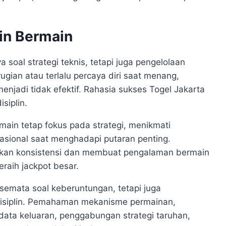
in Bermain
 soal strategi teknis, tetapi juga pengelolaan
gian atau terlalu percaya diri saat menang,
njadi tidak efektif. Rahasia sukses Togel Jakarta
siplin.
ain tetap fokus pada strategi, menikmati
sional saat menghadapi putaran penting.
tkan konsistensi dan membuat pengalaman bermain
raih jackpot besar.
 semata soal keberuntungan, tetapi juga
disiplin. Pemahaman mekanisme permainan,
data keluaran, penggabungan strategi taruhan,