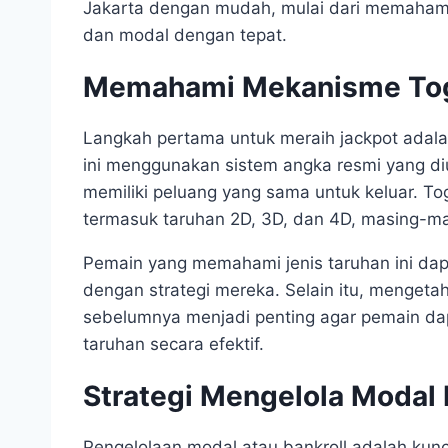
Jakarta dengan mudah, mulai dari memaham
dan modal dengan tepat.
Memahami Mekanisme Tog
Langkah pertama untuk meraih jackpot ada
ini menggunakan sistem angka resmi yang di
memiliki peluang yang sama untuk keluar. To
termasuk taruhan 2D, 3D, dan 4D, masing-ma
Pemain yang memahami jenis taruhan ini dap
dengan strategi mereka. Selain itu, menget
sebelumnya menjadi penting agar pemain da
taruhan secara efektif.
Strategi Mengelola Modal 
Pengelolaan modal atau bankroll adalah ku