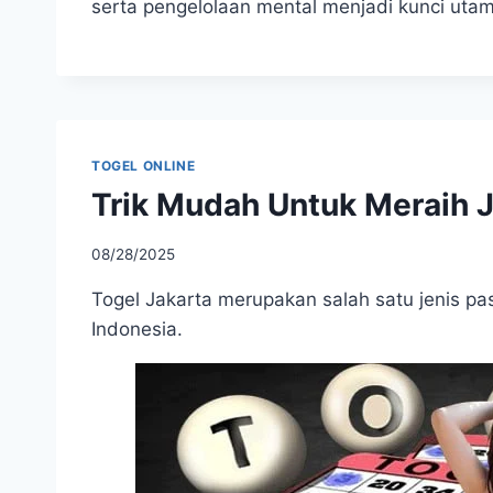
serta pengelolaan mental menjadi kunci utam
TOGEL ONLINE
Trik Mudah Untuk Meraih J
08/28/2025
Togel Jakarta merupakan salah satu jenis pas
Indonesia.