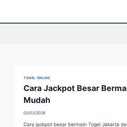
Skip
to
content
TOGEL ONLINE
Cara Jackpot Besar Bermai
Mudah
02/02/2026
Cara jackpot besar bermain Togel Jakarta de