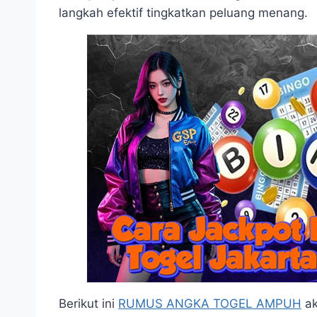
langkah efektif tingkatkan peluang menang.
Berikut ini
RUMUS ANGKA TOGEL AMPUH
ak