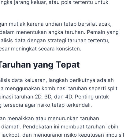
ngka jarang keluar, atau pola tertentu untuk
n mutlak karena undian tetap bersifat acak,
l dalam menentukan angka taruhan. Pemain yang
lisis data dengan strategi taruhan tertentu,
esar meningkat secara konsisten.
Taruhan yang Tepat
is data keluaran, langkah berikutnya adalah
a menggunakan kombinasi taruhan seperti split
binasi taruhan 2D, 3D, dan 4D. Penting untuk
tersedia agar risiko tetap terkendali.
apan menaikkan atau menurunkan taruhan
 diamati. Pendekatan ini membuat taruhan lebih
 jackpot, dan mengurangi risiko keputusan impulsif