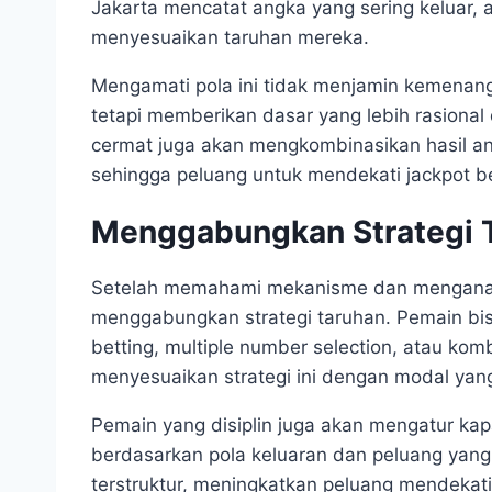
Jakarta mencatat angka yang sering keluar, a
menyesuaikan taruhan mereka.
Mengamati pola ini tidak menjamin kemenanga
tetapi memberikan dasar yang lebih rasiona
cermat juga akan mengkombinasikan hasil ana
sehingga peluang untuk mendekati jackpot b
Menggabungkan Strategi 
Setelah memahami mekanisme dan menganalis
menggabungkan strategi taruhan. Pemain bis
betting, multiple number selection, atau kom
menyesuaikan strategi ini dengan modal yang 
Pemain yang disiplin juga akan mengatur k
berdasarkan pola keluaran dan peluang yang
terstruktur, meningkatkan peluang mendekati