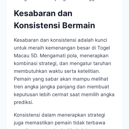
Kesabaran dan
Konsistensi Bermain
Kesabaran dan konsistensi adalah kunci
untuk meraih kemenangan besar di Togel
Macau 5D. Mengamati pola, menerapkan
kombinasi strategi, dan mengatur taruhan
membutuhkan waktu serta ketelitian.
Pemain yang sabar akan mampu melihat
tren angka jangka panjang dan membuat
keputusan lebih cermat saat memilih angka
prediksi.
Konsistensi dalam menerapkan strategi
juga memastikan pemain tidak terbawa