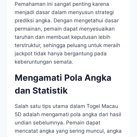
Pemahaman ini sangat penting karena
menjadi dasar dalam menyusun strategi
prediksi angka. Dengan mengetahui dasar
permainan, pemain dapat menyesuaikan
taruhan dan membuat keputusan lebih
terstruktur, sehingga peluang untuk meraih
jackpot tidak hanya bergantung pada
keberuntungan semata.
Mengamati Pola Angka
dan Statistik
Salah satu tips utama dalam Togel Macau
5D adalah mengamati pola angka dari hasil
undian sebelumnya. Pemain dapat
mencatat angka yang sering muncul, angka