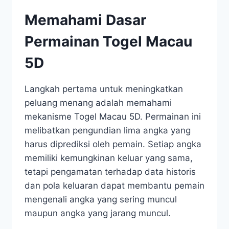
Memahami Dasar
Permainan Togel Macau
5D
Langkah pertama untuk meningkatkan
peluang menang adalah memahami
mekanisme Togel Macau 5D. Permainan ini
melibatkan pengundian lima angka yang
harus diprediksi oleh pemain. Setiap angka
memiliki kemungkinan keluar yang sama,
tetapi pengamatan terhadap data historis
dan pola keluaran dapat membantu pemain
mengenali angka yang sering muncul
maupun angka yang jarang muncul.