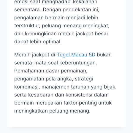
emosi saat menghadapi kekalahan
sementara. Dengan pendekatan ini,
pengalaman bermain menjadi lebih
terstruktur, peluang menang meningkat,
dan kemungkinan meraih jackpot besar
dapat lebih optimal.
Meraih jackpot di
Togel Macau 5D
bukan
semata-mata soal keberuntungan.
Pemahaman dasar permainan,
pengamatan pola angka, strategi
kombinasi, manajemen taruhan yang bijak,
serta kesabaran dan konsistensi dalam
bermain merupakan faktor penting untuk
meningkatkan peluang menang.