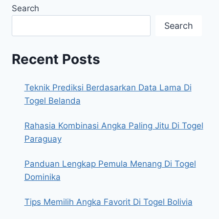
Search
Search
Recent Posts
Teknik Prediksi Berdasarkan Data Lama Di
Togel Belanda
Rahasia Kombinasi Angka Paling Jitu Di Togel
Paraguay
Panduan Lengkap Pemula Menang Di Togel
Dominika
Tips Memilih Angka Favorit Di Togel Bolivia