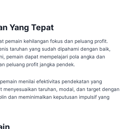
an Yang Tepat
at pemain kehilangan fokus dan peluang profit.
jenis taruhan yang sudah dipahami dengan baik,
ni, pemain dapat mempelajari pola angka dan
kan peluang profit jangka pendek.
pemain menilai efektivitas pendekatan yang
t menyesuaikan taruhan, modal, dan target dengan
iplin dan meminimalkan keputusan impulsif yang
ain