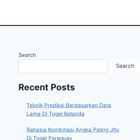
Search
Search
Recent Posts
Teknik Prediksi Berdasarkan Data
Lama Di Togel Belanda
Rahasia Kombinasi Angka Paling Jitu
Di Togel Paraguay