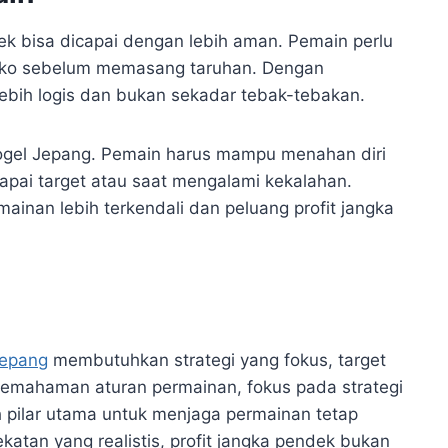
dek bisa dicapai dengan lebih aman. Pemain perlu
isiko sebelum memasang taruhan. Dengan
bih logis dan bukan sekadar tebak-tebakan.
 togel Jepang. Pemain harus mampu menahan diri
apai target atau saat mengalami kekalahan.
ainan lebih terkendali dan peluang profit jangka
Jepang
membutuhkan strategi yang fokus, target
 Pemahaman aturan permainan, fokus pada strategi
ah pilar utama untuk menjaga permainan tetap
tan yang realistis, profit jangka pendek bukan