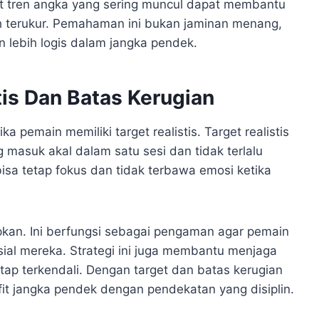
at tren angka yang sering muncul dapat membantu
h terukur. Pemahaman ini bukan jaminan menang,
lebih logis dalam jangka pendek.
is Dan Batas Kerugian
a pemain memiliki target realistis. Target realistis
masuk akal dalam satu sesi dan tidak terlalu
isa tetap fokus dan tidak terbawa emosi ketika
tapkan. Ini berfungsi sebagai pengaman agar pemain
sial mereka. Strategi ini juga membantu menjaga
ap terkendali. Dengan target dan batas kerugian
fit jangka pendek dengan pendekatan yang disiplin.