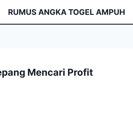
RUMUS ANGKA TOGEL AMPUH
epang Mencari Profit