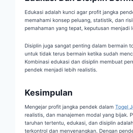
Edukasi adalah kunci agar profit jangka pen
memahami konsep peluang, statistik, dan r
pemahaman yang tepat, keputusan menjadi le
Disiplin juga sangat penting dalam bermain
untuk tidak terus bermain ketika sudah menc
Kombinasi edukasi dan disiplin membuat perm
pendek menjadi lebih realistis.
Kesimpulan
Mengejar profit jangka pendek dalam
Togel 
realistis, dan manajemen modal yang bijak.
taruhan tertentu, edukasi, dan disiplin adal
terkontrol dan menyenangkan. Dengan pendeka