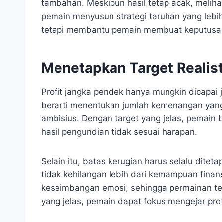
tambahan. Meskipun hasil tetap acak, melih
pemain menyusun strategi taruhan yang lebi
tetapi membantu pemain membuat keputusan 
Menetapkan Target Realist
Profit jangka pendek hanya mungkin dicapai jik
berarti menentukan jumlah kemenangan yang 
ambisius. Dengan target yang jelas, pemain b
hasil pengundian tidak sesuai harapan.
Selain itu, batas kerugian harus selalu dite
tidak kehilangan lebih dari kemampuan finan
keseimbangan emosi, sehingga permainan tet
yang jelas, pemain dapat fokus mengejar pro