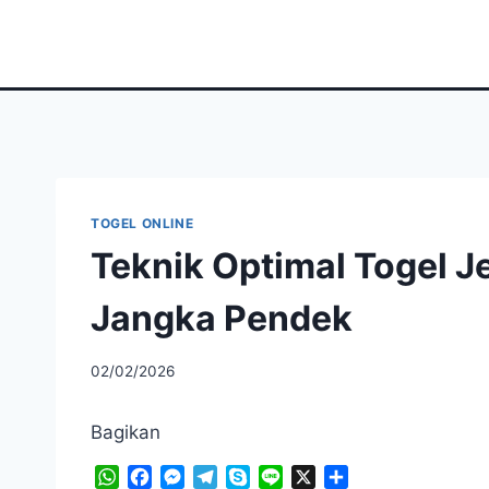
Skip
to
content
TOGEL ONLINE
Teknik Optimal Togel J
Jangka Pendek
02/02/2026
Bagikan
W
F
M
T
S
L
X
S