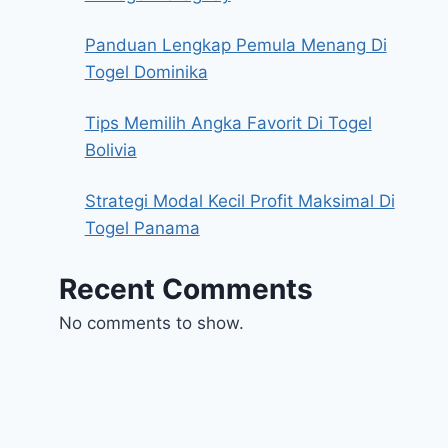
Panduan Lengkap Pemula Menang Di
Togel Dominika
Tips Memilih Angka Favorit Di Togel
Bolivia
Strategi Modal Kecil Profit Maksimal Di
Togel Panama
Recent Comments
No comments to show.