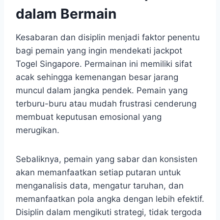
dalam Bermain
Kesabaran dan disiplin menjadi faktor penentu
bagi pemain yang ingin mendekati jackpot
Togel Singapore. Permainan ini memiliki sifat
acak sehingga kemenangan besar jarang
muncul dalam jangka pendek. Pemain yang
terburu-buru atau mudah frustrasi cenderung
membuat keputusan emosional yang
merugikan.
Sebaliknya, pemain yang sabar dan konsisten
akan memanfaatkan setiap putaran untuk
menganalisis data, mengatur taruhan, dan
memanfaatkan pola angka dengan lebih efektif.
Disiplin dalam mengikuti strategi, tidak tergoda