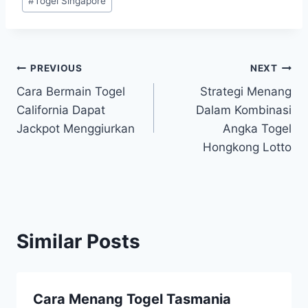
#
Togel Singapore
Post
PREVIOUS
NEXT
Cara Bermain Togel
Strategi Menang
navigation
California Dapat
Dalam ​Kombinasi
Jackpot Menggiurkan
Angka Togel
Hongkong Lotto
Similar Posts
Cara Menang Togel Tasmania