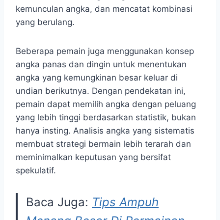
kemunculan angka, dan mencatat kombinasi
yang berulang.
Beberapa pemain juga menggunakan konsep
angka panas dan dingin untuk menentukan
angka yang kemungkinan besar keluar di
undian berikutnya. Dengan pendekatan ini,
pemain dapat memilih angka dengan peluang
yang lebih tinggi berdasarkan statistik, bukan
hanya insting. Analisis angka yang sistematis
membuat strategi bermain lebih terarah dan
meminimalkan keputusan yang bersifat
spekulatif.
Baca Juga:
Tips Ampuh