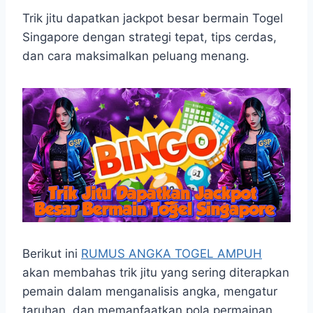
h
a
e
e
k
i
h
a
c
s
l
y
n
a
Trik jitu dapatkan jackpot besar bermain Togel
t
e
s
e
p
e
r
Singapore dengan strategi tepat, tips cerdas,
s
b
e
g
e
e
dan cara maksimalkan peluang menang.
A
o
n
r
p
o
g
a
p
k
e
m
r
Berikut ini
RUMUS ANGKA TOGEL AMPUH
akan membahas trik jitu yang sering diterapkan
pemain dalam menganalisis angka, mengatur
taruhan, dan memanfaatkan pola permainan