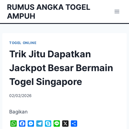
Skip
RUMUS ANGKA TOGEL
to
AMPUH
content
TOGEL ONLINE
Trik Jitu Dapatkan
Jackpot Besar Bermain
Togel Singapore
02/02/2026
Bagikan
W
F
M
T
S
L
X
S