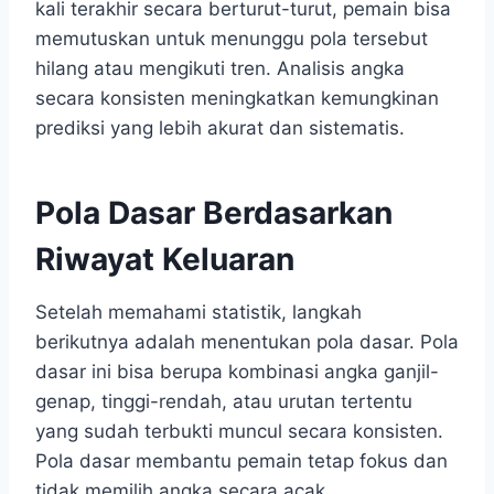
kali terakhir secara berturut-turut, pemain bisa
memutuskan untuk menunggu pola tersebut
hilang atau mengikuti tren. Analisis angka
secara konsisten meningkatkan kemungkinan
prediksi yang lebih akurat dan sistematis.
Pola Dasar Berdasarkan
Riwayat Keluaran
Setelah memahami statistik, langkah
berikutnya adalah menentukan pola dasar. Pola
dasar ini bisa berupa kombinasi angka ganjil-
genap, tinggi-rendah, atau urutan tertentu
yang sudah terbukti muncul secara konsisten.
Pola dasar membantu pemain tetap fokus dan
tidak memilih angka secara acak.