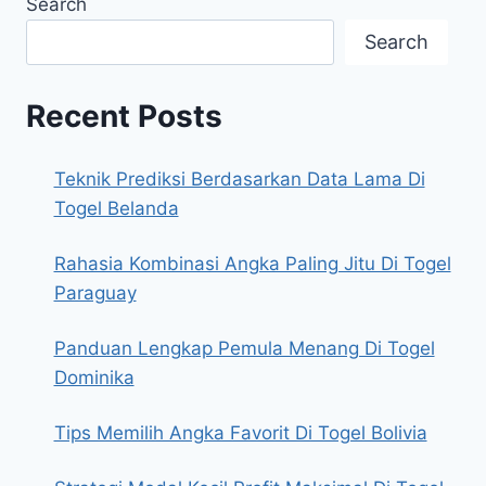
Search
Search
Recent Posts
Teknik Prediksi Berdasarkan Data Lama Di
Togel Belanda
Rahasia Kombinasi Angka Paling Jitu Di Togel
Paraguay
Panduan Lengkap Pemula Menang Di Togel
Dominika
Tips Memilih Angka Favorit Di Togel Bolivia