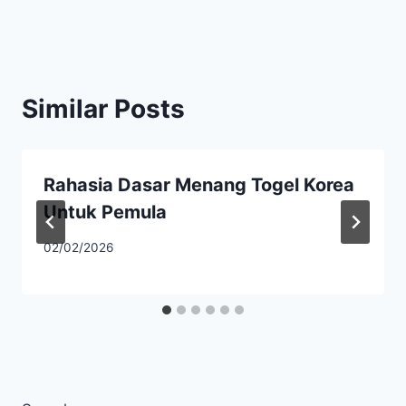
Similar Posts
Rahasia Dasar Menang Togel Korea
Untuk Pemula
02/02/2026