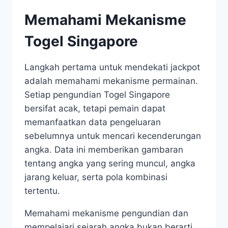
Memahami Mekanisme
Togel Singapore
Langkah pertama untuk mendekati jackpot
adalah memahami mekanisme permainan.
Setiap pengundian Togel Singapore
bersifat acak, tetapi pemain dapat
memanfaatkan data pengeluaran
sebelumnya untuk mencari kecenderungan
angka. Data ini memberikan gambaran
tentang angka yang sering muncul, angka
jarang keluar, serta pola kombinasi
tertentu.
Memahami mekanisme pengundian dan
mempelajari sejarah angka bukan berarti