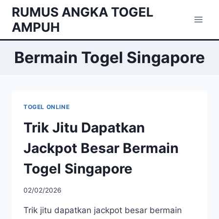
Skip
RUMUS ANGKA TOGEL
to
AMPUH
content
Bermain Togel Singapore
TOGEL ONLINE
Trik Jitu Dapatkan
Jackpot Besar Bermain
Togel Singapore
02/02/2026
Trik jitu dapatkan jackpot besar bermain