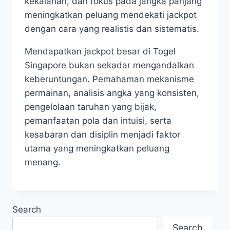
kekalahan, dan fokus pada jangka panjang
meningkatkan peluang mendekati jackpot
dengan cara yang realistis dan sistematis.
Mendapatkan jackpot besar di Togel
Singapore bukan sekadar mengandalkan
keberuntungan. Pemahaman mekanisme
permainan, analisis angka yang konsisten,
pengelolaan taruhan yang bijak,
pemanfaatan pola dan intuisi, serta
kesabaran dan disiplin menjadi faktor
utama yang meningkatkan peluang
menang.
Search
Search