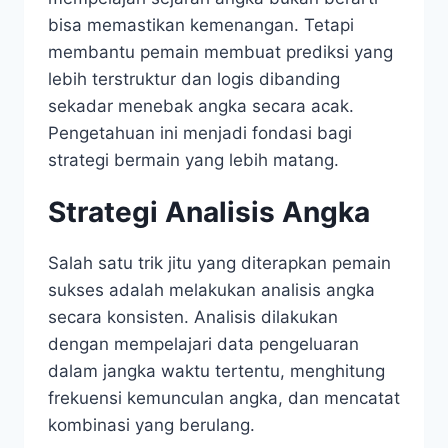
bisa memastikan kemenangan. Tetapi
membantu pemain membuat prediksi yang
lebih terstruktur dan logis dibanding
sekadar menebak angka secara acak.
Pengetahuan ini menjadi fondasi bagi
strategi bermain yang lebih matang.
Strategi Analisis Angka
Salah satu trik jitu yang diterapkan pemain
sukses adalah melakukan analisis angka
secara konsisten. Analisis dilakukan
dengan mempelajari data pengeluaran
dalam jangka waktu tertentu, menghitung
frekuensi kemunculan angka, dan mencatat
kombinasi yang berulang.