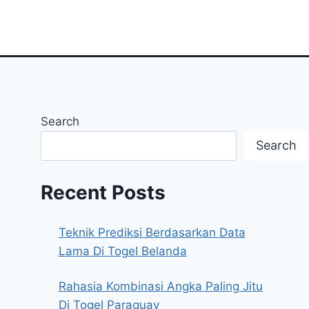
Search
Search
Recent Posts
Teknik Prediksi Berdasarkan Data
Lama Di Togel Belanda
Rahasia Kombinasi Angka Paling Jitu
Di Togel Paraguay