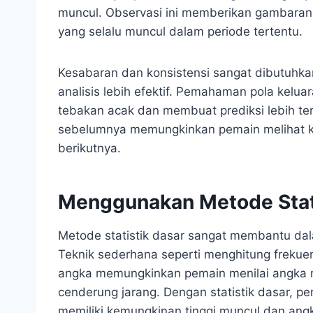
muncul. Observasi ini memberikan gambaran 
yang selalu muncul dalam periode tertentu.
Kesabaran dan konsistensi sangat dibutuhkan
analisis lebih efektif. Pemahaman pola ke
tebakan acak dan membuat prediksi lebih tera
sebelumnya memungkinkan pemain melihat 
berikutnya.
Menggunakan Metode Stati
Metode statistik dasar sangat membantu da
Teknik sederhana seperti menghitung frekuen
angka memungkinkan pemain menilai angka 
cenderung jarang. Dengan statistik dasar, p
memiliki kemungkinan tinggi muncul dan angk