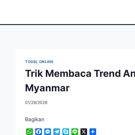
Skip
to
content
TOGEL ONLINE
Trik Membaca Trend An
Myanmar
01/29/2026
Bagikan
W
F
M
T
S
L
X
S