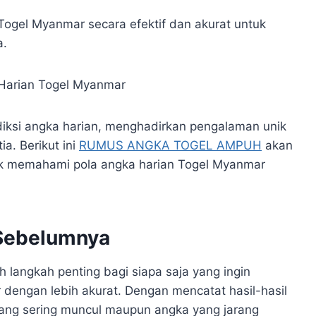
ogel Myanmar secara efektif dan akurat untuk
a.
iksi angka harian, menghadirkan pengalaman unik
a. Berikut ini
RUMUS ANGKA TOGEL AMPUH
akan
k memahami pola angka harian Togel Myanmar
Sebelumnya
 langkah penting bagi siapa saja yang ingin
engan lebih akurat. Dengan mencatat hasil-hasil
ang sering muncul maupun angka yang jarang