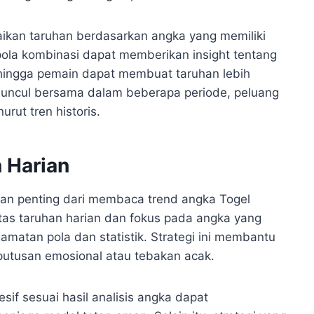
ikan taruhan berdasarkan angka yang memiliki
 pola kombinasi dapat memberikan insight tentang
hingga pemain dapat membuat taruhan lebih
g muncul bersama dalam beberapa periode, peluang
urut tren historis.
 Harian
gian penting dari membaca trend angka Togel
s taruhan harian dan fokus pada angka yang
gamatan pola dan statistik. Strategi ini membantu
eputusan emosional atau tebakan acak.
if sesuai hasil analisis angka dapat