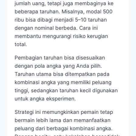
jumlah uang, tetapi juga membaginya ke
beberapa taruhan. Misalnya, modal 500
ribu bisa dibagi menjadi 5–10 taruhan
dengan nominal berbeda. Cara ini
membantu mengurangi risiko kerugian
total.
Pembagian taruhan bisa disesuaikan
dengan pola angka yang Anda pilih.
Taruhan utama bisa ditempatkan pada
kombinasi angka yang memiliki peluang
tinggi, sedangkan taruhan kecil digunakan
untuk angka eksperimen.
Strategi ini memungkinkan pemain tetap
bermain lebih lama dan memanfaatkan
peluang dari berbagai kombinasi angka.