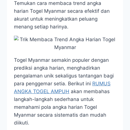
Temukan cara membaca trend angka
harian Togel Myanmar secara efektif dan
akurat untuk meningkatkan peluang
menang setiap harinya.
Togel Myanmar semakin populer dengan
prediksi angka harian, menghadirkan
pengalaman unik sekaligus tantangan bagi
para penggemar setia. Berikut ini
RUMUS
ANGKA TOGEL AMPUH
akan membahas
langkah-langkah sederhana untuk
memahami pola angka harian Togel
Myanmar secara sistematis dan mudah
diikuti.