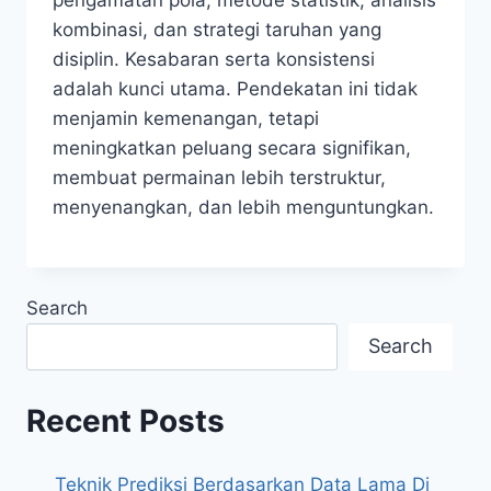
kombinasi, dan strategi taruhan yang
disiplin. Kesabaran serta konsistensi
adalah kunci utama. Pendekatan ini tidak
menjamin kemenangan, tetapi
meningkatkan peluang secara signifikan,
membuat permainan lebih terstruktur,
menyenangkan, dan lebih menguntungkan.
Search
Search
Recent Posts
Teknik Prediksi Berdasarkan Data Lama Di