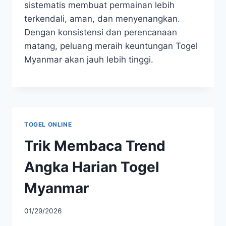
sistematis membuat permainan lebih
terkendali, aman, dan menyenangkan.
Dengan konsistensi dan perencanaan
matang, peluang meraih keuntungan Togel
Myanmar akan jauh lebih tinggi.
TOGEL ONLINE
Trik Membaca Trend
Angka Harian Togel
Myanmar
01/29/2026