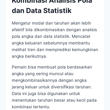
Kombinasi Analisis Pola
dan Data Statistik
Mengatur modal dan taruhan akan lebih
efektif bila dikombinasikan dengan analisis
pola angka dan data statistik. Mencatat
angka keluaran sebelumnya membantu
melihat tren dan memprediksi kemungkinan
angka berikutnya.
Pemain bisa membuat pola berdasarkan
angka yang sering muncul atau
mengkombinasikannya dengan angka
jarang keluar untuk diversifikasi taruhan.
Data ini juga bisa digunakan untuk
menentukan taruhan besar atau kecil pada
kombinasi tertentu.