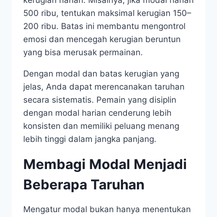
kerugian harian. Misalnya, jika modal harian
500 ribu, tentukan maksimal kerugian 150–
200 ribu. Batas ini membantu mengontrol
emosi dan mencegah kerugian beruntun
yang bisa merusak permainan.
Dengan modal dan batas kerugian yang
jelas, Anda dapat merencanakan taruhan
secara sistematis. Pemain yang disiplin
dengan modal harian cenderung lebih
konsisten dan memiliki peluang menang
lebih tinggi dalam jangka panjang.
Membagi Modal Menjadi
Beberapa Taruhan
Mengatur modal bukan hanya menentukan