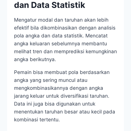
dan Data Statistik
Mengatur modal dan taruhan akan lebih
efektif bila dikombinasikan dengan analisis
pola angka dan data statistik. Mencatat
angka keluaran sebelumnya membantu
melihat tren dan memprediksi kemungkinan
angka berikutnya.
Pemain bisa membuat pola berdasarkan
angka yang sering muncul atau
mengkombinasikannya dengan angka
jarang keluar untuk diversifikasi taruhan.
Data ini juga bisa digunakan untuk
menentukan taruhan besar atau kecil pada
kombinasi tertentu.