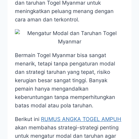
dan taruhan Togel Myanmar untuk
meningkatkan peluang menang dengan
cara aman dan terkontrol.
Bermain Togel Myanmar bisa sangat
menarik, tetapi tanpa pengaturan modal
dan strategi taruhan yang tepat, risiko
kerugian besar sangat tinggi. Banyak
pemain hanya mengandalkan
keberuntungan tanpa memperhitungkan
batas modal atau pola taruhan.
Berikut ini
RUMUS ANGKA TOGEL AMPUH
akan membahas strategi-strategi penting
untuk mengatur modal dan taruhan agar