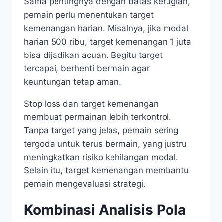
Sama pentingnya dengan batas kerugian,
pemain perlu menentukan target
kemenangan harian. Misalnya, jika modal
harian 500 ribu, target kemenangan 1 juta
bisa dijadikan acuan. Begitu target
tercapai, berhenti bermain agar
keuntungan tetap aman.
Stop loss dan target kemenangan
membuat permainan lebih terkontrol.
Tanpa target yang jelas, pemain sering
tergoda untuk terus bermain, yang justru
meningkatkan risiko kehilangan modal.
Selain itu, target kemenangan membantu
pemain mengevaluasi strategi.
Kombinasi Analisis Pola