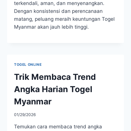
terkendali, aman, dan menyenangkan.
Dengan konsistensi dan perencanaan
matang, peluang meraih keuntungan Togel
Myanmar akan jauh lebih tinggi.
TOGEL ONLINE
Trik Membaca Trend
Angka Harian Togel
Myanmar
01/29/2026
Temukan cara membaca trend angka