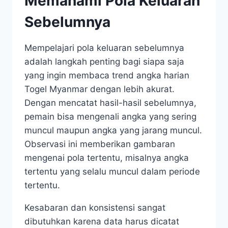
Memahami Pola Keluaran
Sebelumnya
Mempelajari pola keluaran sebelumnya
adalah langkah penting bagi siapa saja
yang ingin membaca trend angka harian
Togel Myanmar dengan lebih akurat.
Dengan mencatat hasil-hasil sebelumnya,
pemain bisa mengenali angka yang sering
muncul maupun angka yang jarang muncul.
Observasi ini memberikan gambaran
mengenai pola tertentu, misalnya angka
tertentu yang selalu muncul dalam periode
tertentu.
Kesabaran dan konsistensi sangat
dibutuhkan karena data harus dicatat