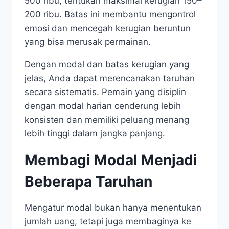
500 ribu, tentukan maksimal kerugian 150–
200 ribu. Batas ini membantu mengontrol
emosi dan mencegah kerugian beruntun
yang bisa merusak permainan.
Dengan modal dan batas kerugian yang
jelas, Anda dapat merencanakan taruhan
secara sistematis. Pemain yang disiplin
dengan modal harian cenderung lebih
konsisten dan memiliki peluang menang
lebih tinggi dalam jangka panjang.
Membagi Modal Menjadi
Beberapa Taruhan
Mengatur modal bukan hanya menentukan
jumlah uang, tetapi juga membaginya ke