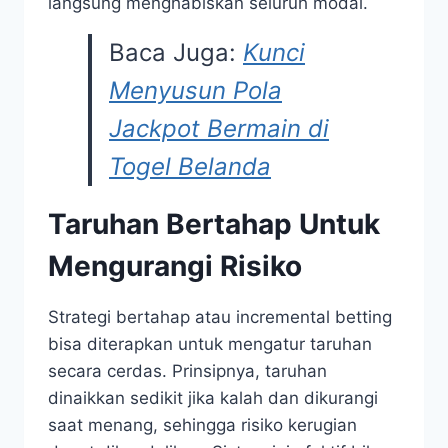
langsung menghabiskan seluruh modal.
Baca Juga:
Kunci
Menyusun Pola
Jackpot Bermain di
Togel Belanda
Taruhan Bertahap Untuk
Mengurangi Risiko
Strategi bertahap atau incremental betting
bisa diterapkan untuk mengatur taruhan
secara cerdas. Prinsipnya, taruhan
dinaikkan sedikit jika kalah dan dikurangi
saat menang, sehingga risiko kerugian