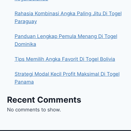
Rahasia Kombinasi Angka Paling Jitu Di Togel
Paraguay
Panduan Lengkap Pemula Menang Di Togel
Dominika
Tips Memilih Angka Favorit Di Togel Bolivia
Strategi Modal Kecil Profit Maksimal Di Togel
Panama
Recent Comments
No comments to show.